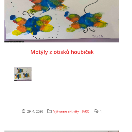
UČTE DĚTI PROŽITKEM
ŠABLONY
SENZORY PLAY
Motýly z otisků houbiček
DOPORUČUJI
POLYTECHNICKÉ ČINNOSTI
PORTFÓLIO DÍTĚTE
29. 4. 2026
Výtvarné aktivity - JARO
1
MOTIVAČNÍ CITÁTY PRO UČITELE
POKUSY