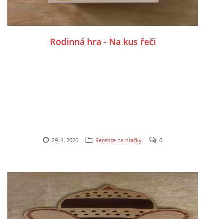
TÝDENNÍ PLÁNY
SMYSLOVÁ AKTIVITA
Rodinná hra - Na kus řeči
MONTESSORI AKTIVITA
JÓGOVÉ CVIČENÍ, TYPY, RADY, RECENZE
KALENDÁŘ PRO DĚTI
29. 4. 2026
Recenze na hračky
0
STÁTNÍ SVÁTKY
SVATÝ VÁCLAV
20.10. DEN STROMŮ