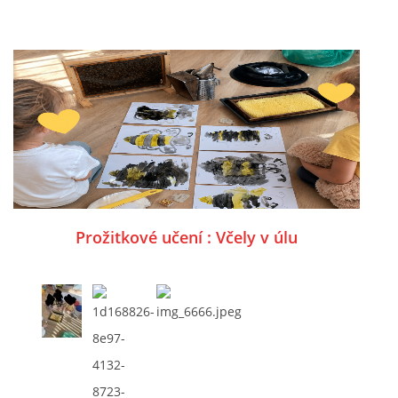
SPONZOŘI
© 2026 eStránky.cz
|
RSS
Prožitkové učení : Včely v úlu