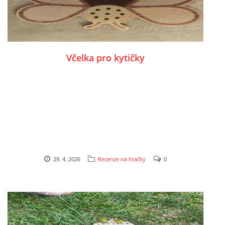
HALLOWEEN
Včelka pro kytičky
DUŠIČKY
SVATÝ MARTIN
SVATÁ KATEŘINA 25.LISTOPADU
SVATÁ BARBORA 4.12.
29. 4. 2026
Recenze na hračky
0
MIKULÁŠ, ČERTI
MASOPUST