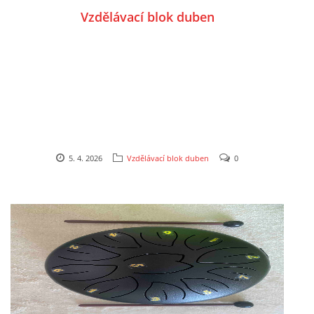
Vzdělávací blok duben
HÁDANKY K TÉMATU JARO, LÉTO, PODZIM,ZIMA
PÍSNĚ K TÉMATU JARO
BÁSNĚ K TÉMATU JARO
5. 4. 2026
Vzdělávací blok duben
0
POHYBOVÉ AKTIVITY NA TÉMA JARO
PÍSNĚ K TÉMATU LÉTO
BÁSNĚ K TÉMATU LÉTO
POHYBOVÉ AKTIVITY NA TÉMA LÉTO