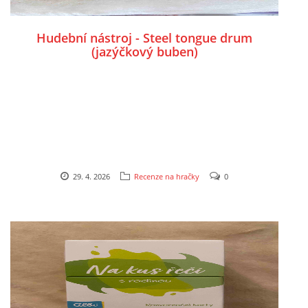
PÍSNĚ K TÉMATU PODZIM
Hudební nástroj - Steel tongue drum
(jazýčkový buben)
BÁSNĚ K TÉMATU PODZIM
POHYBOVÉ AKTIVITY NA TÉMA PODZIM
PÍSNĚ K TÉMATU ZIMA
29. 4. 2026
Recenze na hračky
0
BÁSNĚ K TÉMATU ZIMA
POHYBOVÉ AKTIVITY NA TÉMA ZIMA
VZDĚLÁVACÍ PLÁN OD ZÁŘÍ DO ČERVNA