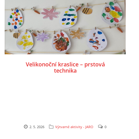
POZITIVNÍ AFIRMACE PRO DĚTI
PSYCHOHYGIENA PRO UČITELKY
UČITELSKÁ SEBEREFLEXE
Velikonoční kraslice – prstová
technika
DĚTSKÝ VZTEK
DĚTSKÝ SMUTEK
EFEKTIVNÍ KOMUNIKACE S DĚTMI
2. 5. 2026
Výtvarné aktivity - JARO
0
CO BY MĚLO DÍTĚ ZVLÁDNOUT PŘED VSTUPEM DO ZŠ