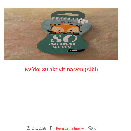
SPORTÍK - DĚTI V POHYBU
STOP ŠIKANĚ ANEB ŠIKANA BOLÍ
VĚDOMÁ VÝCHOVA
SADA EMOČNÍCH HER PRO DĚTI 3 - 4 ROKY
Kvído: 80 aktivit na ven (Albi)
MERCH
MOJE TVORBA POHÁDEK PRO DĚTI
POHÁDKY NA SPOTIFY
2. 5. 2026
Recenze na hračky
0