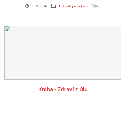
Dnes si děti ve školce zažily
25. 5. 2026
Učte děti prožitkem
0
krásné prožitkové dopoledne
s panem včelařem. Děti si mohly prohlédnout
včelařský oblek, dotknout se opravdové plástve,
ochutnat med a poznávat život v úlu. Povídali
jsme si o tom , že v úlu žije včelí královna,
dělnice, trpce. Dělnice se starají o celý úl a pilně
pracují, zatímco trubci mají jinou roli.
Kniha - Zdraví z úlu
Děti své zážitky řemesly i dotvoření a kreslily
vlastní včelky plné fantazie. Prožitkové učení
dětem pomáhá objevovat svět všemi smysly -
dotykem, chutí, pozorováním i tvořením.