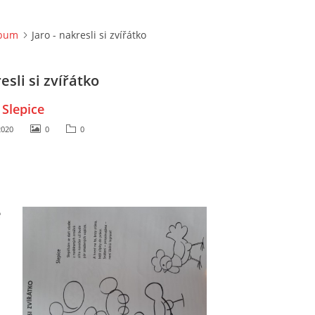
lbum
Jaro - nakresli si zvířátko
esli si zvířátko
Slepice
2020
0
0
e