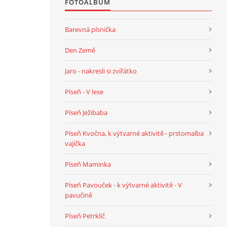
FOTOALBUM
Barevná písnička
Den Země
Jaro - nakresli si zvířátko
Píseň - V lese
Píseň Ježibaba
Píseň Kvočna, k výtvarné aktivitě - prstomalba
vajíčka
Píseň Maminka
Píseň Pavouček - k výtvarné aktivitě - V
pavučině
Píseň Petrklíč