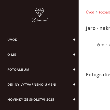
Úvod
Fotoa
Jaro - nakr
ÚVOD
31. 3. 
O MĚ
FOTOALBUM
Fotografi
DĚJINY VÝTVARNÉHO UMĚNÍ
NOVINKY ZE ŠKOLSTVÍ 2025