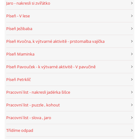
Jaro - nakresli si zvířátko
Píseň - V lese
HÁDANKY K TÉMATU JARO, LÉTO, PODZIM,ZIMA
Píseň Ježibaba
PÍSNĚ K TÉMATU JARO
Píseň Kvočna, k výtvarné aktivitě - prstomalba vajíčka
Píseň Maminka
BÁSNĚ K TÉMATU JARO
Píseň Pavouček - k výtvarné aktivitě - V pavučině
POHYBOVÉ AKTIVITY NA TÉMA JARO
Píseň Petrklíč
Pracovní list - nakresli jadérka šišce
PÍSNĚ K TÉMATU LÉTO
Pracovní list - puzzle , kohout
BÁSNĚ K TÉMATU LÉTO
Pracovní list - slova , jaro
Třídíme odpad
POHYBOVÉ AKTIVITY NA TÉMA LÉTO