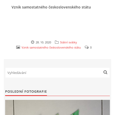
Vznik samostatného československého státu
VZDĚLÁVACÍ BLOK ZÁŘÍ
VZDĚLÁVACÍ BLOK ŘÍJEN
VZDĚLÁVACÍ BLOK LISTOPAD
28. 10. 2020
Státní svátky
Vznik samostatného československého státu
0
VZDĚLÁVACÍ BLOK PROSINEC
VZDĚLÁVACÍ BLOK LEDEN
VZDĚLÁVACÍ BLOK ÚNOR
POSLEDNÍ FOTOGRAFIE
VZDĚLÁVACÍ BLOK BŘEZEN