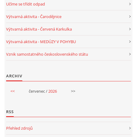
Učíme se třídit odpad
PÍSNĚ K TÉMATU PODZIM
Výtvarná aktivita - Čarodějnice
Výtvarná aktivita - Červená Karkulka
BÁSNĚ K TÉMATU PODZIM
Výtvarná aktivita - MEDÚZY V POHYBU
POHYBOVÉ AKTIVITY NA TÉMA PODZIM
Vznik samostatného československého státu
PÍSNĚ K TÉMATU ZIMA
ARCHIV
BÁSNĚ K TÉMATU ZIMA
<<
červenec /
2026
>>
POHYBOVÉ AKTIVITY NA TÉMA ZIMA
RSS
VZDĚLÁVACÍ PLÁN OD ZÁŘÍ DO ČERVNA
Přehled zdrojů