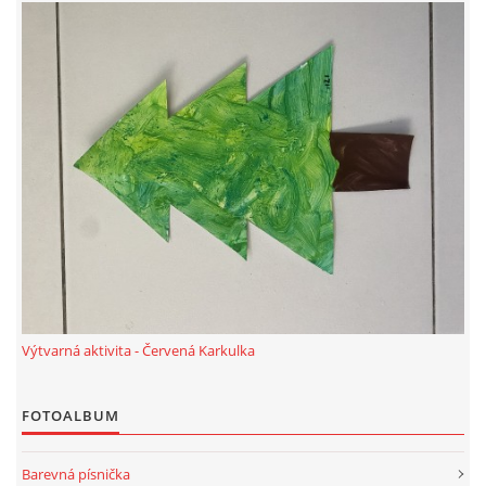
PÍSNĚ K TÉMATU PODZIM
BÁSNĚ K TÉMATU PODZIM
POHYBOVÉ AKTIVITY NA TÉMA PODZIM
PÍSNĚ K TÉMATU ZIMA
BÁSNĚ K TÉMATU ZIMA
Výtvarná aktivita - Červená Karkulka
POHYBOVÉ AKTIVITY NA TÉMA ZIMA
FOTOALBUM
VZDĚLÁVACÍ PLÁN OD ZÁŘÍ DO ČERVNA
Barevná písnička