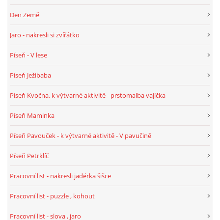
TÝDENNÍ PLÁNY
Den Země
Jaro - nakresli si zvířátko
SMYSLOVÁ AKTIVITA
Píseň - V lese
MONTESSORI AKTIVITA
Píseň Ježibaba
Píseň Kvočna, k výtvarné aktivitě - prstomalba vajíčka
JÓGOVÉ CVIČENÍ, TYPY, RADY, RECENZE
Píseň Maminka
KALENDÁŘ PRO DĚTI
Píseň Pavouček - k výtvarné aktivitě - V pavučině
Píseň Petrklíč
STÁTNÍ SVÁTKY
Pracovní list - nakresli jadérka šišce
SVATÝ VÁCLAV
Pracovní list - puzzle , kohout
Pracovní list - slova , jaro
20.10. DEN STROMŮ