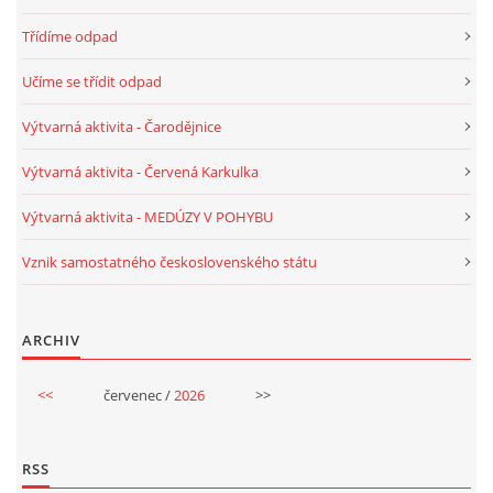
Třídíme odpad
HALLOWEEN
Učíme se třídit odpad
Výtvarná aktivita - Čarodějnice
DUŠIČKY
Výtvarná aktivita - Červená Karkulka
SVATÝ MARTIN
Výtvarná aktivita - MEDÚZY V POHYBU
Vznik samostatného československého státu
SVATÁ KATEŘINA 25.LISTOPADU
SVATÁ BARBORA 4.12.
ARCHIV
<<
červenec /
2026
>>
MIKULÁŠ, ČERTI
MASOPUST
RSS