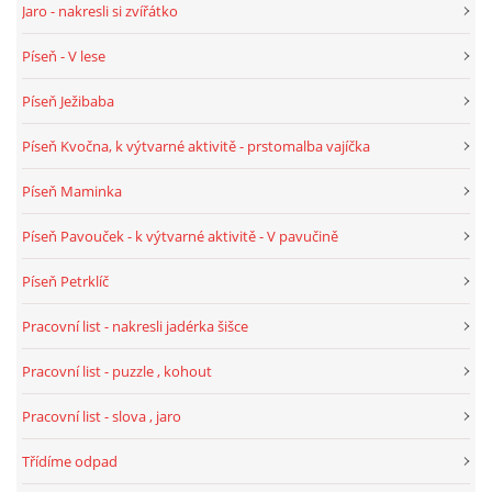
Jaro - nakresli si zvířátko
Píseň - V lese
HÁDANKY K TÉMATU JARO, LÉTO, PODZIM,ZIMA
Píseň Ježibaba
PÍSNĚ K TÉMATU JARO
Píseň Kvočna, k výtvarné aktivitě - prstomalba vajíčka
Píseň Maminka
BÁSNĚ K TÉMATU JARO
Píseň Pavouček - k výtvarné aktivitě - V pavučině
POHYBOVÉ AKTIVITY NA TÉMA JARO
Píseň Petrklíč
Pracovní list - nakresli jadérka šišce
PÍSNĚ K TÉMATU LÉTO
Pracovní list - puzzle , kohout
BÁSNĚ K TÉMATU LÉTO
Pracovní list - slova , jaro
Třídíme odpad
POHYBOVÉ AKTIVITY NA TÉMA LÉTO