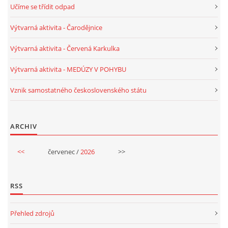
Učíme se třídit odpad
PÍSNĚ K TÉMATU PODZIM
Výtvarná aktivita - Čarodějnice
Výtvarná aktivita - Červená Karkulka
BÁSNĚ K TÉMATU PODZIM
Výtvarná aktivita - MEDÚZY V POHYBU
POHYBOVÉ AKTIVITY NA TÉMA PODZIM
Vznik samostatného československého státu
PÍSNĚ K TÉMATU ZIMA
ARCHIV
BÁSNĚ K TÉMATU ZIMA
<<
červenec /
2026
>>
POHYBOVÉ AKTIVITY NA TÉMA ZIMA
RSS
VZDĚLÁVACÍ PLÁN OD ZÁŘÍ DO ČERVNA
Přehled zdrojů