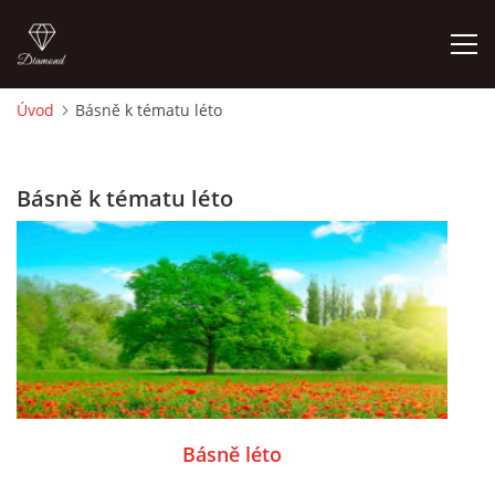
Úvod
Básně k tématu léto
ÚVOD
Básně k tématu léto
O MĚ
FOTOALBUM
DĚJINY VÝTVARNÉHO UMĚNÍ
NOVINKY ZE ŠKOLSTVÍ 2025
Básně léto
ROČNÍ PLÁN - INSPIRACE /DLE NOVÉHO RVP PV 2025