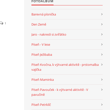
FOTOALBUM
Barevná písnička
1
Den Země
Jaro - nakresli si zvířátko
Píseň - V lese
Píseň Ježibaba
Píseň Kvočna, k výtvarné aktivitě - prstomalba
vajíčka
Píseň Maminka
Píseň Pavouček - k výtvarné aktivitě - V
pavučině
Píseň Petrklíč