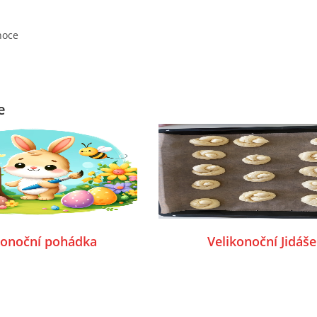
noce
e
konoční pohádka
Velikonoční Jidáše