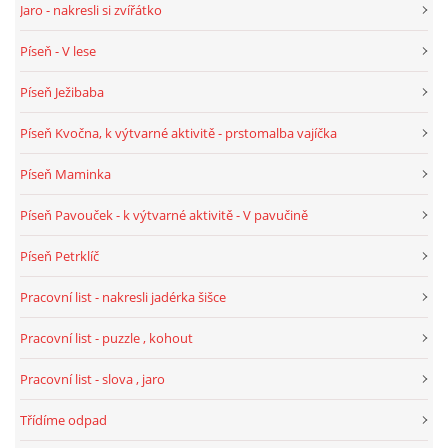
Jaro - nakresli si zvířátko
Píseň - V lese
HÁDANKY K TÉMATU JARO, LÉTO, PODZIM,ZIMA
Píseň Ježibaba
PÍSNĚ K TÉMATU JARO
Píseň Kvočna, k výtvarné aktivitě - prstomalba vajíčka
Píseň Maminka
BÁSNĚ K TÉMATU JARO
Píseň Pavouček - k výtvarné aktivitě - V pavučině
POHYBOVÉ AKTIVITY NA TÉMA JARO
Píseň Petrklíč
Pracovní list - nakresli jadérka šišce
PÍSNĚ K TÉMATU LÉTO
Pracovní list - puzzle , kohout
BÁSNĚ K TÉMATU LÉTO
Pracovní list - slova , jaro
Třídíme odpad
POHYBOVÉ AKTIVITY NA TÉMA LÉTO