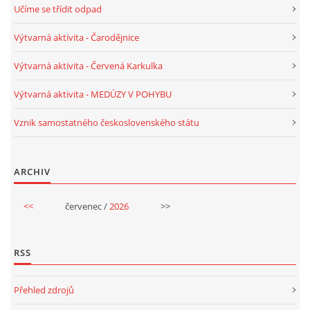
Učíme se třídit odpad
PÍSNĚ K TÉMATU PODZIM
Výtvarná aktivita - Čarodějnice
Výtvarná aktivita - Červená Karkulka
BÁSNĚ K TÉMATU PODZIM
Výtvarná aktivita - MEDÚZY V POHYBU
POHYBOVÉ AKTIVITY NA TÉMA PODZIM
Vznik samostatného československého státu
PÍSNĚ K TÉMATU ZIMA
ARCHIV
BÁSNĚ K TÉMATU ZIMA
<<
červenec /
2026
>>
POHYBOVÉ AKTIVITY NA TÉMA ZIMA
RSS
VZDĚLÁVACÍ PLÁN OD ZÁŘÍ DO ČERVNA
Přehled zdrojů