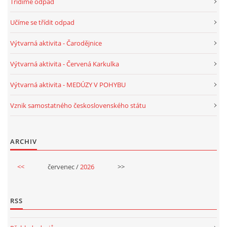
Třídíme odpad
TÝDENNÍ PLÁNY
Učíme se třídit odpad
SMYSLOVÁ AKTIVITA
Výtvarná aktivita - Čarodějnice
Výtvarná aktivita - Červená Karkulka
MONTESSORI AKTIVITA
Výtvarná aktivita - MEDÚZY V POHYBU
JÓGOVÉ CVIČENÍ, TYPY, RADY, RECENZE
Vznik samostatného československého státu
KALENDÁŘ PRO DĚTI
ARCHIV
STÁTNÍ SVÁTKY
<<
červenec /
2026
>>
SVATÝ VÁCLAV
RSS
20.10. DEN STROMŮ