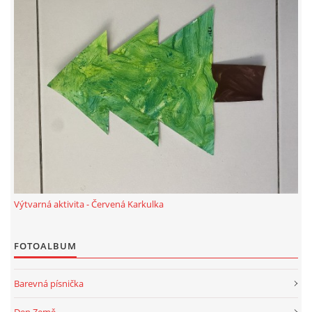
HÁDANKY K TÉMATU JARO, LÉTO, PODZIM,ZIMA
PÍSNĚ K TÉMATU JARO
BÁSNĚ K TÉMATU JARO
POHYBOVÉ AKTIVITY NA TÉMA JARO
Výtvarná aktivita - Červená Karkulka
PÍSNĚ K TÉMATU LÉTO
FOTOALBUM
BÁSNĚ K TÉMATU LÉTO
Barevná písnička
POHYBOVÉ AKTIVITY NA TÉMA LÉTO
Den Země