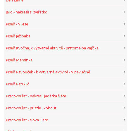
PÍSNĚ K TÉMATU PODZIM
Jaro - nakresli si zvířátko
Píseň - V lese
BÁSNĚ K TÉMATU PODZIM
Píseň Ježibaba
POHYBOVÉ AKTIVITY NA TÉMA PODZIM
Píseň Kvočna, k výtvarné aktivitě - prstomalba vajíčka
Píseň Maminka
PÍSNĚ K TÉMATU ZIMA
Píseň Pavouček - k výtvarné aktivitě - V pavučině
BÁSNĚ K TÉMATU ZIMA
Píseň Petrklíč
Pracovní list - nakresli jadérka šišce
POHYBOVÉ AKTIVITY NA TÉMA ZIMA
Pracovní list - puzzle , kohout
VZDĚLÁVACÍ PLÁN OD ZÁŘÍ DO ČERVNA
Pracovní list - slova , jaro