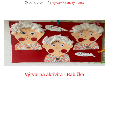
22. 8. 2024
Výtvarné aktivity - JARO
SPORTÍK - DĚTI V POHYBU
STOP ŠIKANĚ ANEB ŠIKANA BOLÍ
VĚDOMÁ VÝCHOVA
SADA EMOČNÍCH HER PRO DĚTI 3 - 4 ROKY
MERCH
Výtvarná aktivita - Babička
MOJE TVORBA POHÁDEK PRO DĚTI
POHÁDKY NA SPOTIFY