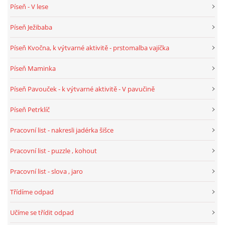
Píseň - V lese
Píseň Ježibaba
Píseň Kvočna, k výtvarné aktivitě - prstomalba vajíčka
Píseň Maminka
Píseň Pavouček - k výtvarné aktivitě - V pavučině
Píseň Petrklíč
Pracovní list - nakresli jadérka šišce
Pracovní list - puzzle , kohout
Pracovní list - slova , jaro
Třídíme odpad
Učíme se třídit odpad