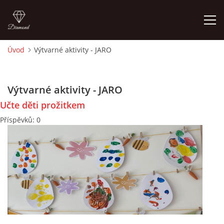
Úvod
Výtvarné aktivity - JARO
ÚVOD
Výtvarné aktivity - JARO
O MĚ
Učte děti prožitkem
Příspěvků:
0
FOTOALBUM
DĚJINY VÝTVARNÉHO UMĚNÍ
NOVINKY ZE ŠKOLSTVÍ 2025
ROČNÍ PLÁN - INSPIRACE /DLE NOVÉHO RVP PV 2025