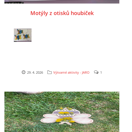
VZDĚLÁVACÍ BLOK DUBEN
Motýly z otisků houbiček
VÝTVARNÉ TECHNIKY
VÝTVARNÉ POMŮCKY
VÝTVARNÉ AKTIVITY - JARO
29. 4. 2026
Výtvarné aktivity - JARO
1
VÝTVARNÉ AKTIVITY - LÉTO
VÝTVARNÉ AKTIVITY - PODZIM
VÝTVARNÉ AKTIVITY - ZIMA
CHARAKTERISTIKA ROČNÍCH OBDOBÍ