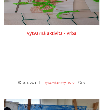
TÝDENNÍ PLÁNY
SMYSLOVÁ AKTIVITA
Výtvarná aktivita - Vrba
MONTESSORI AKTIVITA
JÓGOVÉ CVIČENÍ, TYPY, RADY, RECENZE
KALENDÁŘ PRO DĚTI
STÁTNÍ SVÁTKY
25. 8. 2024
Výtvarné aktivity - JARO
0
SVATÝ VÁCLAV
20.10. DEN STROMŮ