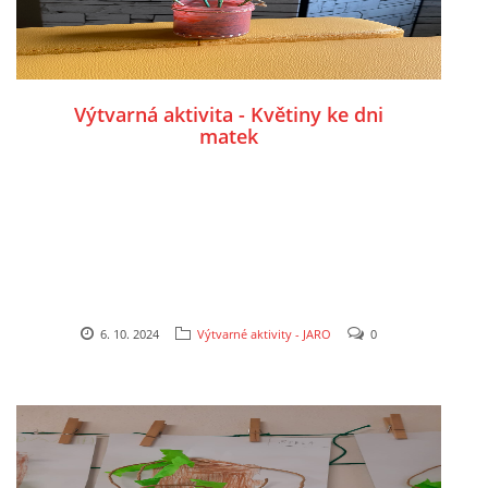
PÍSNĚ K TÉMATU PODZIM
BÁSNĚ K TÉMATU PODZIM
Výtvarná aktivita - Květiny ke dni
matek
POHYBOVÉ AKTIVITY NA TÉMA PODZIM
PÍSNĚ K TÉMATU ZIMA
BÁSNĚ K TÉMATU ZIMA
6. 10. 2024
Výtvarné aktivity - JARO
0
POHYBOVÉ AKTIVITY NA TÉMA ZIMA
VZDĚLÁVACÍ PLÁN OD ZÁŘÍ DO ČERVNA