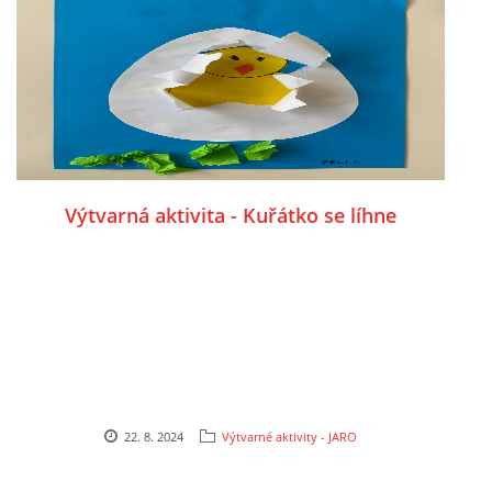
VELIKONOCE
SVĚTOVÝ DEN VODY 22. BŘEZEN
KREATIVNÍ OVOCNÉ A ZELENINOVÉ MLSÁNÍ
Výtvarná aktivita - Kuřátko se líhne
RECENZE NA KNIHY
RECENZE NA HRAČKY
MIKULÁŠSKÁ NADÍLKA
22. 8. 2024
Výtvarné aktivity - JARO
VÁNOČNÍ TVOŘENÍ