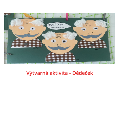
POZITIVNÍ AFIRMACE PRO DĚTI
PSYCHOHYGIENA PRO UČITELKY
UČITELSKÁ SEBEREFLEXE
DĚTSKÝ VZTEK
Výtvarná aktivita - Dědeček
DĚTSKÝ SMUTEK
EFEKTIVNÍ KOMUNIKACE S DĚTMI
CO BY MĚLO DÍTĚ ZVLÁDNOUT PŘED VSTUPEM DO ZŠ