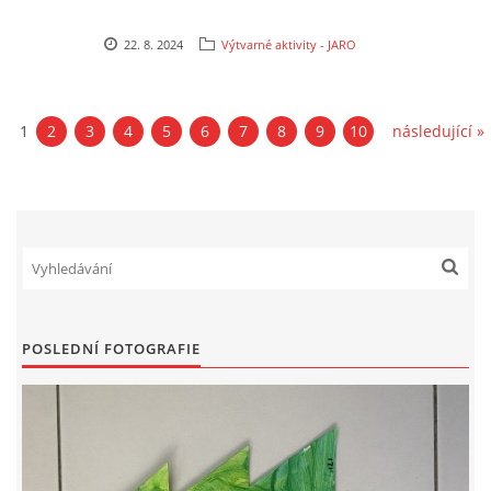
SPONZOŘI
22. 8. 2024
Výtvarné aktivity - JARO
© 2026 eStránky.cz
|
RSS
1
2
3
4
5
6
7
8
9
10
následující »
POSLEDNÍ FOTOGRAFIE