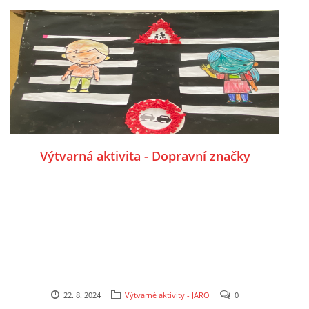
UČTE DĚTI PROŽITKEM
ŠABLONY
SENZORY PLAY
DOPORUČUJI
Výtvarná aktivita - Dopravní značky
POLYTECHNICKÉ ČINNOSTI
PORTFÓLIO DÍTĚTE
MOTIVAČNÍ CITÁTY PRO UČITELE
22. 8. 2024
Výtvarné aktivity - JARO
0
POKUSY