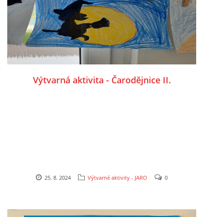
HALLOWEEN
DUŠIČKY
Výtvarná aktivita - Čarodějnice II.
SVATÝ MARTIN
SVATÁ KATEŘINA 25.LISTOPADU
SVATÁ BARBORA 4.12.
MIKULÁŠ, ČERTI
25. 8. 2024
Výtvarné aktivity - JARO
0
MASOPUST