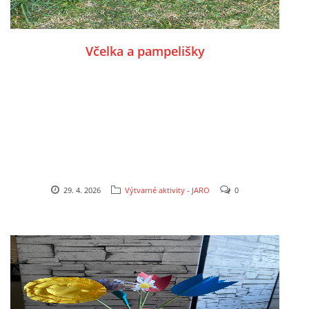
HÁDANKY K TÉMATU JARO, LÉTO, PODZIM,ZIMA
Včelka a pampelišky
PÍSNĚ K TÉMATU JARO
BÁSNĚ K TÉMATU JARO
POHYBOVÉ AKTIVITY NA TÉMA JARO
29. 4. 2026
Výtvarné aktivity - JARO
0
PÍSNĚ K TÉMATU LÉTO
BÁSNĚ K TÉMATU LÉTO
POHYBOVÉ AKTIVITY NA TÉMA LÉTO