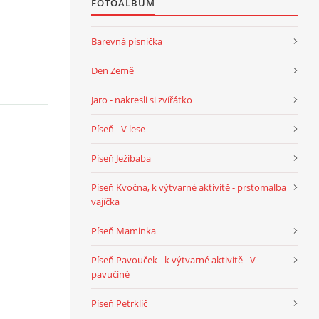
FOTOALBUM
Barevná písnička
Den Země
Jaro - nakresli si zvířátko
Píseň - V lese
Píseň Ježibaba
Píseň Kvočna, k výtvarné aktivitě - prstomalba
vajíčka
Píseň Maminka
Píseň Pavouček - k výtvarné aktivitě - V
pavučině
Píseň Petrklíč