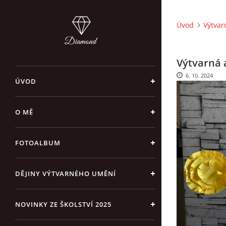
Úvod
Výtvar
Výtvarná a
6. 10. 2024
ÚVOD
O MĚ
FOTOALBUM
DĚJINY VÝTVARNÉHO UMĚNÍ
NOVINKY ZE ŠKOLSTVÍ 2025