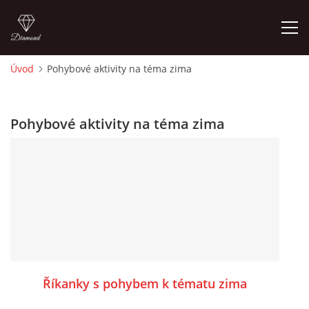
Úvod
Pohybové aktivity na téma zima
ÚVOD
Pohybové aktivity na téma zima
O MĚ
FOTOALBUM
DĚJINY VÝTVARNÉHO UMĚNÍ
NOVINKY ZE ŠKOLSTVÍ 2025
Říkanky s pohybem k tématu zima
ROČNÍ PLÁN - INSPIRACE /DLE NOVÉHO RVP PV 2025