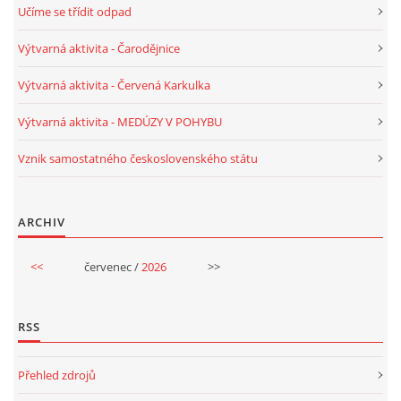
Učíme se třídit odpad
PÍSNĚ K TÉMATU PODZIM
Výtvarná aktivita - Čarodějnice
Výtvarná aktivita - Červená Karkulka
BÁSNĚ K TÉMATU PODZIM
Výtvarná aktivita - MEDÚZY V POHYBU
POHYBOVÉ AKTIVITY NA TÉMA PODZIM
Vznik samostatného československého státu
PÍSNĚ K TÉMATU ZIMA
ARCHIV
BÁSNĚ K TÉMATU ZIMA
<<
červenec /
2026
>>
POHYBOVÉ AKTIVITY NA TÉMA ZIMA
RSS
VZDĚLÁVACÍ PLÁN OD ZÁŘÍ DO ČERVNA
Přehled zdrojů