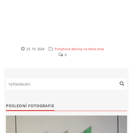
VZDĚLÁVACÍ BLOK ZÁŘÍ
VZDĚLÁVACÍ BLOK ŘÍJEN
VZDĚLÁVACÍ BLOK LISTOPAD
23. 10. 2024
Pohybové aktivity na téma zima
0
VZDĚLÁVACÍ BLOK PROSINEC
VZDĚLÁVACÍ BLOK LEDEN
VZDĚLÁVACÍ BLOK ÚNOR
POSLEDNÍ FOTOGRAFIE
VZDĚLÁVACÍ BLOK BŘEZEN