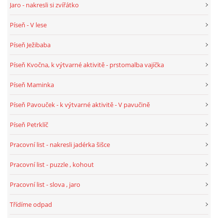
Jaro - nakresli si zvířátko
Píseň - V lese
HÁDANKY K TÉMATU JARO, LÉTO, PODZIM,ZIMA
Píseň Ježibaba
PÍSNĚ K TÉMATU JARO
Píseň Kvočna, k výtvarné aktivitě - prstomalba vajíčka
Píseň Maminka
BÁSNĚ K TÉMATU JARO
Píseň Pavouček - k výtvarné aktivitě - V pavučině
POHYBOVÉ AKTIVITY NA TÉMA JARO
Píseň Petrklíč
Pracovní list - nakresli jadérka šišce
PÍSNĚ K TÉMATU LÉTO
Pracovní list - puzzle , kohout
BÁSNĚ K TÉMATU LÉTO
Pracovní list - slova , jaro
Třídíme odpad
POHYBOVÉ AKTIVITY NA TÉMA LÉTO