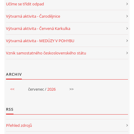
Učíme se třídit odpad
PÍSNĚ K TÉMATU PODZIM
Výtvarná aktivita - Čarodějnice
Výtvarná aktivita - Červená Karkulka
BÁSNĚ K TÉMATU PODZIM
Výtvarná aktivita - MEDÚZY V POHYBU
POHYBOVÉ AKTIVITY NA TÉMA PODZIM
Vznik samostatného československého státu
PÍSNĚ K TÉMATU ZIMA
ARCHIV
BÁSNĚ K TÉMATU ZIMA
<<
červenec /
2026
>>
POHYBOVÉ AKTIVITY NA TÉMA ZIMA
RSS
VZDĚLÁVACÍ PLÁN OD ZÁŘÍ DO ČERVNA
Přehled zdrojů