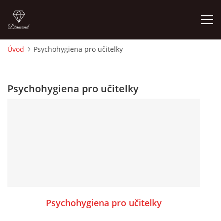
Úvod
Psychohygiena pro učitelky
ÚVOD
Psychohygiena pro učitelky
O MĚ
FOTOALBUM
DĚJINY VÝTVARNÉHO UMĚNÍ
NOVINKY ZE ŠKOLSTVÍ 2025
Psychohygiena pro učitelky
ROČNÍ PLÁN - INSPIRACE /DLE NOVÉHO RVP PV 2025