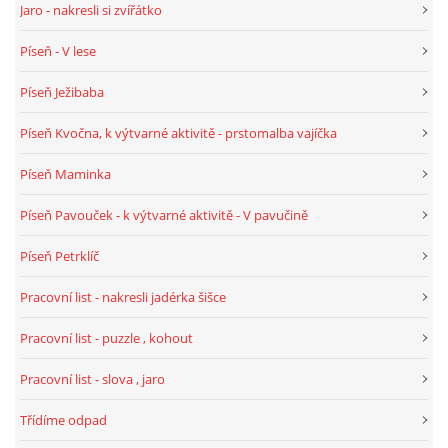
Jaro - nakresli si zvířátko
Píseň - V lese
HÁDANKY K TÉMATU JARO, LÉTO, PODZIM,ZIMA
Píseň Ježibaba
PÍSNĚ K TÉMATU JARO
Píseň Kvočna, k výtvarné aktivitě - prstomalba vajíčka
Píseň Maminka
BÁSNĚ K TÉMATU JARO
Píseň Pavouček - k výtvarné aktivitě - V pavučině
POHYBOVÉ AKTIVITY NA TÉMA JARO
Píseň Petrklíč
Pracovní list - nakresli jadérka šišce
PÍSNĚ K TÉMATU LÉTO
Pracovní list - puzzle , kohout
BÁSNĚ K TÉMATU LÉTO
Pracovní list - slova , jaro
Třídíme odpad
POHYBOVÉ AKTIVITY NA TÉMA LÉTO