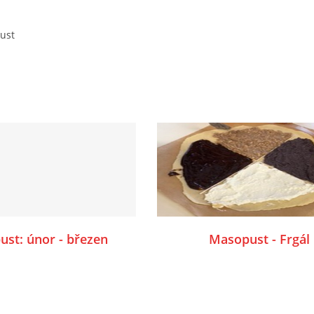
ust
st: únor - březen
Masopust - Frgál