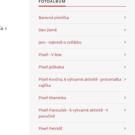
FOTOALBUM
Barevná písnička
0
Den Země
Jaro - nakresli si zvířátko
Píseň - V lese
Píseň Ježibaba
Píseň Kvočna, k výtvarné aktivitě - prstomalba
vajíčka
Píseň Maminka
Píseň Pavouček - k výtvarné aktivitě - V
pavučině
Píseň Petrklíč