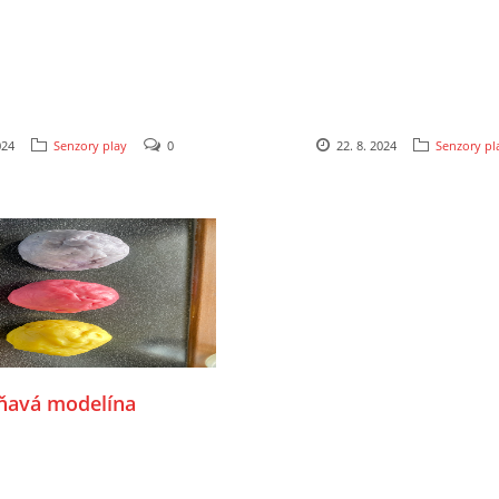
024
Senzory play
0
22. 8. 2024
Senzory pl
ňavá modelína