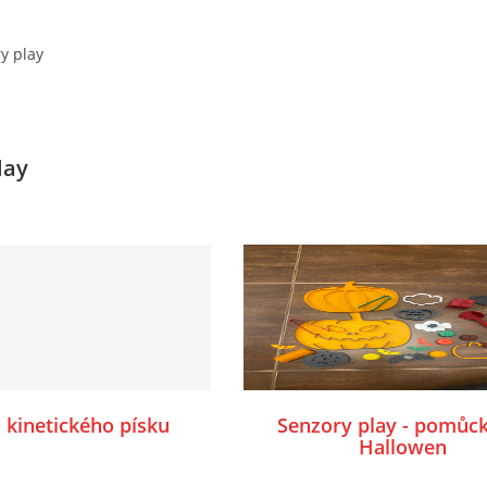
y play
lay
 kinetického písku
Senzory play - pomůc
Hallowen