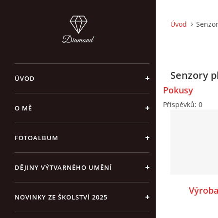
Úvod
Senzor
Senzory p
ÚVOD
Pokusy
Příspěvků:
0
O MĚ
FOTOALBUM
DĚJINY VÝTVARNÉHO UMĚNÍ
Výroba
NOVINKY ZE ŠKOLSTVÍ 2025