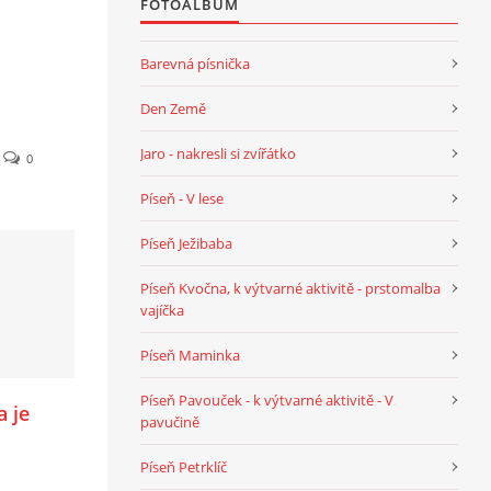
FOTOALBUM
Barevná písnička
Den Země
Jaro - nakresli si zvířátko
0
Píseň - V lese
Píseň Ježibaba
Píseň Kvočna, k výtvarné aktivitě - prstomalba
vajíčka
Píseň Maminka
Píseň Pavouček - k výtvarné aktivitě - V
a je
pavučině
Píseň Petrklíč