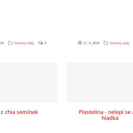
024
Senzory play
0
21. 9. 2024
Senzory play
z z chia semínek
Plastelína - nelepí se 
hladká