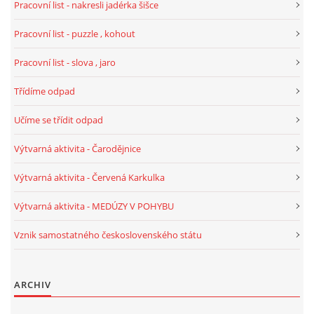
Pracovní list - nakresli jadérka šišce
TÝDENNÍ PLÁNY
Pracovní list - puzzle , kohout
SMYSLOVÁ AKTIVITA
Pracovní list - slova , jaro
Třídíme odpad
MONTESSORI AKTIVITA
Učíme se třídit odpad
JÓGOVÉ CVIČENÍ, TYPY, RADY, RECENZE
Výtvarná aktivita - Čarodějnice
Výtvarná aktivita - Červená Karkulka
KALENDÁŘ PRO DĚTI
Výtvarná aktivita - MEDÚZY V POHYBU
STÁTNÍ SVÁTKY
Vznik samostatného československého státu
SVATÝ VÁCLAV
ARCHIV
20.10. DEN STROMŮ