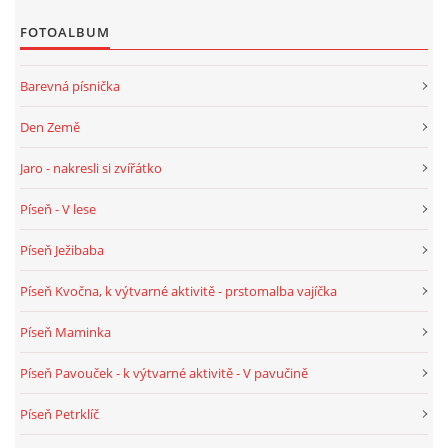
FOTOALBUM
PÍSNĚ K TÉMATU PODZIM
Barevná písnička
BÁSNĚ K TÉMATU PODZIM
Den Země
POHYBOVÉ AKTIVITY NA TÉMA PODZIM
Jaro - nakresli si zvířátko
Píseň - V lese
PÍSNĚ K TÉMATU ZIMA
Píseň Ježibaba
BÁSNĚ K TÉMATU ZIMA
Píseň Kvočna, k výtvarné aktivitě - prstomalba vajíčka
Píseň Maminka
POHYBOVÉ AKTIVITY NA TÉMA ZIMA
Píseň Pavouček - k výtvarné aktivitě - V pavučině
VZDĚLÁVACÍ PLÁN OD ZÁŘÍ DO ČERVNA
Píseň Petrklíč