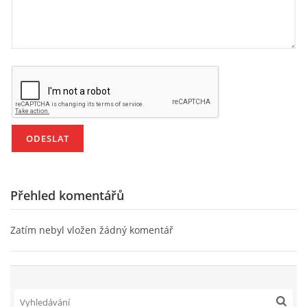
VZDĚLÁVACÍ BLOK DUBEN
VÝTVARNÉ TECHNIKY
VÝTVARNÉ POMŮCKY
VÝTVARNÉ AKTIVITY - JARO
VÝTVARNÉ AKTIVITY - LÉTO
Přehled komentářů
VÝTVARNÉ AKTIVITY - PODZIM
Zatím nebyl vložen žádný komentář
VÝTVARNÉ AKTIVITY - ZIMA
CHARAKTERISTIKA ROČNÍCH OBDOBÍ