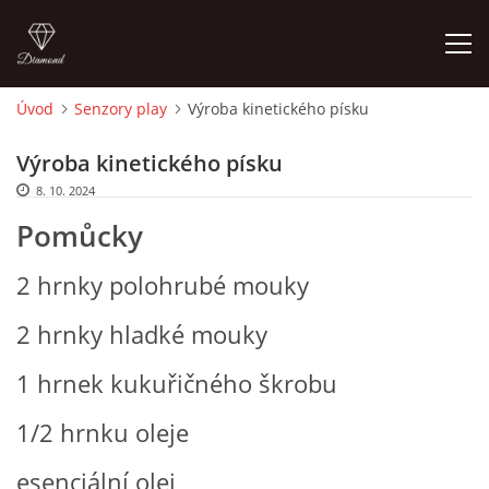
Úvod
Senzory play
Výroba kinetického písku
ÚVOD
Výroba kinetického písku
8. 10. 2024
O MĚ
Pomůcky
FOTOALBUM
2 hrnky polohrubé mouky
2 hrnky hladké mouky
DĚJINY VÝTVARNÉHO UMĚNÍ
1 hrnek kukuřičného škrobu
NOVINKY ZE ŠKOLSTVÍ 2025
1/2 hrnku oleje
ROČNÍ PLÁN - INSPIRACE /DLE NOVÉHO RVP PV 2025
esenciální olej