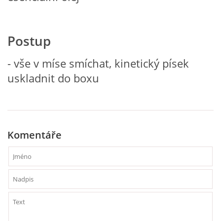
VZDĚLÁVACÍ BLOK ZÁŘÍ
Postup
VZDĚLÁVACÍ BLOK ŘÍJEN
- vše v míse smíchat, kinetický písek
uskladnit do boxu
VZDĚLÁVACÍ BLOK LISTOPAD
VZDĚLÁVACÍ BLOK PROSINEC
Komentáře
VZDĚLÁVACÍ BLOK LEDEN
VZDĚLÁVACÍ BLOK ÚNOR
VZDĚLÁVACÍ BLOK BŘEZEN