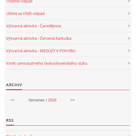
Třídíme odpad
TÝDENNÍ PLÁNY
Učíme se třídit odpad
SMYSLOVÁ AKTIVITA
Výtvarná aktivita - Čarodějnice
Výtvarná aktivita - Červená Karkulka
MONTESSORI AKTIVITA
Výtvarná aktivita - MEDÚZY V POHYBU
JÓGOVÉ CVIČENÍ, TYPY, RADY, RECENZE
Vznik samostatného československého státu
KALENDÁŘ PRO DĚTI
ARCHIV
STÁTNÍ SVÁTKY
<<
červenec /
2026
>>
SVATÝ VÁCLAV
RSS
20.10. DEN STROMŮ