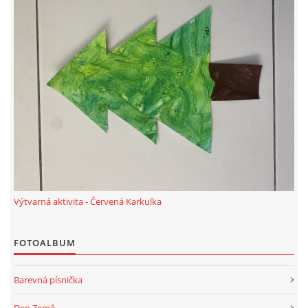
HÁDANKY K TÉMATU JARO, LÉTO, PODZIM,ZIMA
PÍSNĚ K TÉMATU JARO
BÁSNĚ K TÉMATU JARO
POHYBOVÉ AKTIVITY NA TÉMA JARO
Výtvarná aktivita - Červená Karkulka
PÍSNĚ K TÉMATU LÉTO
FOTOALBUM
BÁSNĚ K TÉMATU LÉTO
Barevná písnička
POHYBOVÉ AKTIVITY NA TÉMA LÉTO
Den Země