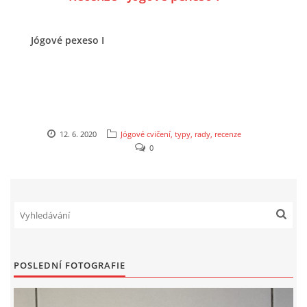
VZDĚLÁVACÍ BLOK DUBEN
Jógové pexeso I
VÝTVARNÉ TECHNIKY
VÝTVARNÉ POMŮCKY
12. 6. 2020
Jógové cvičení, typy, rady, recenze
VÝTVARNÉ AKTIVITY - JARO
0
VÝTVARNÉ AKTIVITY - LÉTO
VÝTVARNÉ AKTIVITY - PODZIM
VÝTVARNÉ AKTIVITY - ZIMA
POSLEDNÍ FOTOGRAFIE
CHARAKTERISTIKA ROČNÍCH OBDOBÍ