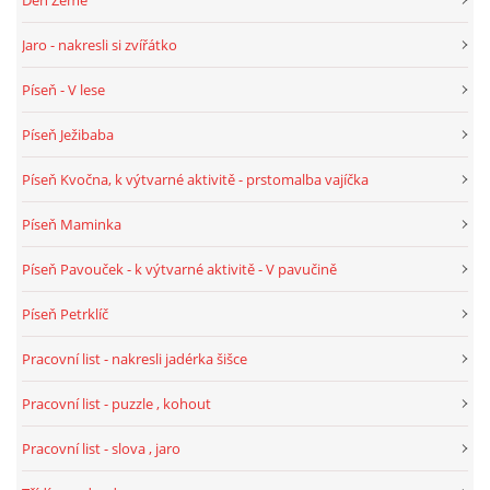
PÍSNĚ K TÉMATU PODZIM
Jaro - nakresli si zvířátko
Píseň - V lese
BÁSNĚ K TÉMATU PODZIM
Píseň Ježibaba
POHYBOVÉ AKTIVITY NA TÉMA PODZIM
Píseň Kvočna, k výtvarné aktivitě - prstomalba vajíčka
Píseň Maminka
PÍSNĚ K TÉMATU ZIMA
Píseň Pavouček - k výtvarné aktivitě - V pavučině
BÁSNĚ K TÉMATU ZIMA
Píseň Petrklíč
Pracovní list - nakresli jadérka šišce
POHYBOVÉ AKTIVITY NA TÉMA ZIMA
Pracovní list - puzzle , kohout
VZDĚLÁVACÍ PLÁN OD ZÁŘÍ DO ČERVNA
Pracovní list - slova , jaro