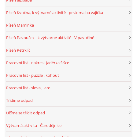
Píseň Ježibaba
PÍSNĚ K TÉMATU PODZIM
Píseň Kvočna, k výtvarné aktivitě - prstomalba vajíčka
Píseň Maminka
BÁSNĚ K TÉMATU PODZIM
Píseň Pavouček - k výtvarné aktivitě - V pavučině
POHYBOVÉ AKTIVITY NA TÉMA PODZIM
Píseň Petrklíč
Pracovní list - nakresli jadérka šišce
PÍSNĚ K TÉMATU ZIMA
Pracovní list - puzzle , kohout
BÁSNĚ K TÉMATU ZIMA
Pracovní list - slova , jaro
Třídíme odpad
POHYBOVÉ AKTIVITY NA TÉMA ZIMA
Učíme se třídit odpad
VZDĚLÁVACÍ PLÁN OD ZÁŘÍ DO ČERVNA
Výtvarná aktivita - Čarodějnice