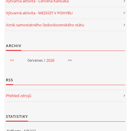
Výtvarná aktivita - Červená Karkulka
TÝDENNÍ PLÁNY
Výtvarná aktivita - MEDÚZY V POHYBU
SMYSLOVÁ AKTIVITA
Vznik samostatného československého státu
MONTESSORI AKTIVITA
ARCHIV
JÓGOVÉ CVIČENÍ, TYPY, RADY, RECENZE
<<
červenec /
2026
>>
KALENDÁŘ PRO DĚTI
RSS
STÁTNÍ SVÁTKY
Přehled zdrojů
SVATÝ VÁCLAV
STATISTIKY
20.10. DEN STROMŮ