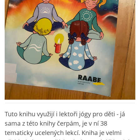
VZDĚLÁVACÍ BLOK ZÁŘÍ
VZDĚLÁVACÍ BLOK ŘÍJEN
VZDĚLÁVACÍ BLOK LISTOPAD
VZDĚLÁVACÍ BLOK PROSINEC
VZDĚLÁVACÍ BLOK LEDEN
VZDĚLÁVACÍ BLOK ÚNOR
Tuto knihu využijí i lektoři jógy pro děti - já
sama z této knihy čerpám, je v ní 38
VZDĚLÁVACÍ BLOK BŘEZEN
tematicky ucelených lekcí. Kniha je velmi