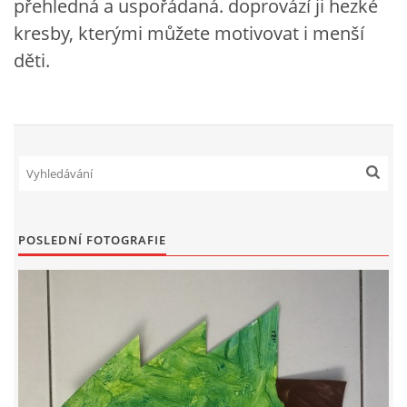
přehledná a uspořádaná. doprovází ji hezké
VZDĚLÁVACÍ BLOK DUBEN
kresby, kterými můžete motivovat i menší
děti.
VÝTVARNÉ TECHNIKY
VÝTVARNÉ POMŮCKY
VÝTVARNÉ AKTIVITY - JARO
VÝTVARNÉ AKTIVITY - LÉTO
POSLEDNÍ FOTOGRAFIE
VÝTVARNÉ AKTIVITY - PODZIM
VÝTVARNÉ AKTIVITY - ZIMA
CHARAKTERISTIKA ROČNÍCH OBDOBÍ