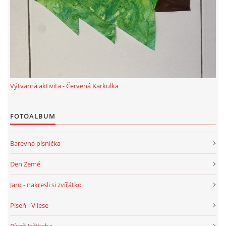
HÁDANKY K TÉMATU JARO, LÉTO, PODZIM,ZIMA
PÍSNĚ K TÉMATU JARO
Výtvarná aktivita - Červená Karkulka
BÁSNĚ K TÉMATU JARO
FOTOALBUM
POHYBOVÉ AKTIVITY NA TÉMA JARO
Barevná písnička
PÍSNĚ K TÉMATU LÉTO
Den Země
BÁSNĚ K TÉMATU LÉTO
Jaro - nakresli si zvířátko
Píseň - V lese
POHYBOVÉ AKTIVITY NA TÉMA LÉTO