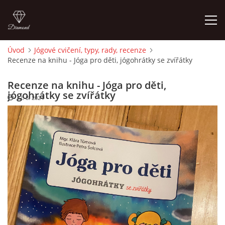
Úvod
Jógové cvičení, typy, rady, recenze
Recenze na knihu - Jóga pro děti, jógohrátky se zvířátky
ÚVOD
Recenze na knihu - Jóga pro děti,
O MĚ
jógohrátky se zvířátky
22. 8. 2024
FOTOALBUM
DĚJINY VÝTVARNÉHO UMĚNÍ
NOVINKY ZE ŠKOLSTVÍ 2025
ROČNÍ PLÁN - INSPIRACE /DLE NOVÉHO RVP PV 2025