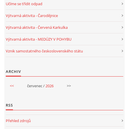
Učíme se třídit odpad
PÍSNĚ K TÉMATU PODZIM
Výtvarná aktivita - Čarodějnice
Výtvarná aktivita - Červená Karkulka
BÁSNĚ K TÉMATU PODZIM
Výtvarná aktivita - MEDÚZY V POHYBU
POHYBOVÉ AKTIVITY NA TÉMA PODZIM
Vznik samostatného československého státu
PÍSNĚ K TÉMATU ZIMA
ARCHIV
BÁSNĚ K TÉMATU ZIMA
<<
červenec /
2026
>>
POHYBOVÉ AKTIVITY NA TÉMA ZIMA
RSS
VZDĚLÁVACÍ PLÁN OD ZÁŘÍ DO ČERVNA
Přehled zdrojů