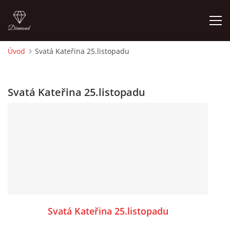
Úvod
Svatá Kateřina 25.listopadu
ÚVOD
Svatá Kateřina 25.listopadu
O MĚ
FOTOALBUM
DĚJINY VÝTVARNÉHO UMĚNÍ
NOVINKY ZE ŠKOLSTVÍ 2025
Svatá Kateřina 25.listopadu
ROČNÍ PLÁN - INSPIRACE /DLE NOVÉHO RVP PV 2025