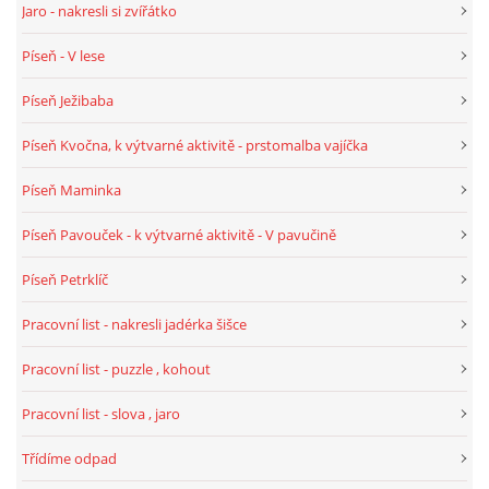
Jaro - nakresli si zvířátko
Píseň - V lese
HÁDANKY K TÉMATU JARO, LÉTO, PODZIM,ZIMA
Píseň Ježibaba
PÍSNĚ K TÉMATU JARO
Píseň Kvočna, k výtvarné aktivitě - prstomalba vajíčka
Píseň Maminka
BÁSNĚ K TÉMATU JARO
Píseň Pavouček - k výtvarné aktivitě - V pavučině
POHYBOVÉ AKTIVITY NA TÉMA JARO
Píseň Petrklíč
Pracovní list - nakresli jadérka šišce
PÍSNĚ K TÉMATU LÉTO
Pracovní list - puzzle , kohout
BÁSNĚ K TÉMATU LÉTO
Pracovní list - slova , jaro
Třídíme odpad
POHYBOVÉ AKTIVITY NA TÉMA LÉTO