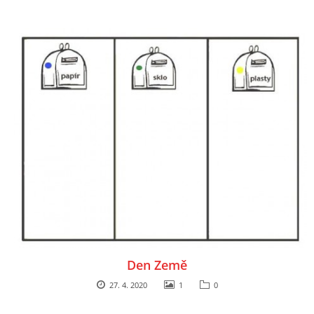
VZDĚLÁVACÍ BLOK DUBEN
VÝTVARNÉ TECHNIKY
VÝTVARNÉ POMŮCKY
VÝTVARNÉ AKTIVITY - JARO
VÝTVARNÉ AKTIVITY - LÉTO
VÝTVARNÉ AKTIVITY - PODZIM
Den Země
VÝTVARNÉ AKTIVITY - ZIMA
27. 4. 2020
1
0
CHARAKTERISTIKA ROČNÍCH OBDOBÍ