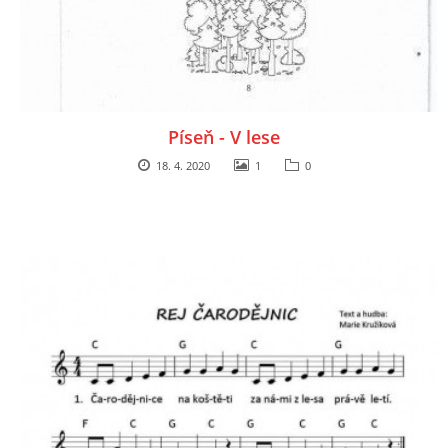
TÝDENNÍ PLÁNY
SMYSLOVÁ AKTIVITA
Píseň - V lese
MONTESSORI AKTIVITA
18. 4. 2020
1
0
JÓGOVÉ CVIČENÍ, TYPY, RADY, RECENZE
KALENDÁŘ PRO DĚTI
STÁTNÍ SVÁTKY
SVATÝ VÁCLAV
20.10. DEN STROMŮ