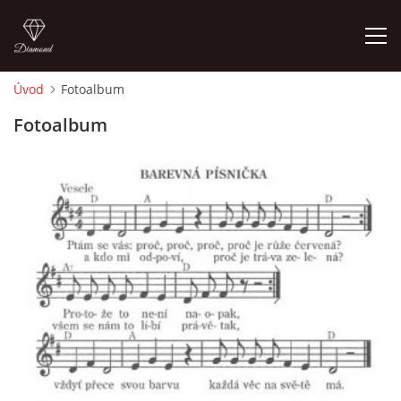
Úvod
Fotoalbum
ÚVOD
Fotoalbum
O MĚ
FOTOALBUM
DĚJINY VÝTVARNÉHO UMĚNÍ
NOVINKY ZE ŠKOLSTVÍ 2025
ROČNÍ PLÁN - INSPIRACE /DLE NOVÉHO RVP PV 2025