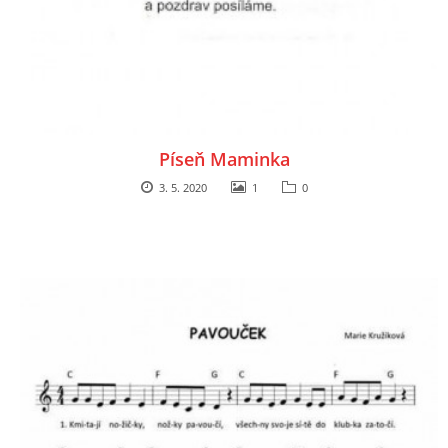
SPORTÍK - DĚTI V POHYBU
STOP ŠIKANĚ ANEB ŠIKANA BOLÍ
VĚDOMÁ VÝCHOVA
Píseň Maminka
3. 5. 2020
1
0
SADA EMOČNÍCH HER PRO DĚTI 3 - 4 ROKY
MERCH
MOJE TVORBA POHÁDEK PRO DĚTI
POHÁDKY NA SPOTIFY