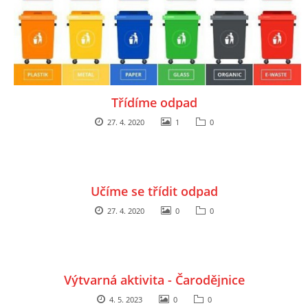
Třídíme odpad
27. 4. 2020
1
0
Učíme se třídit odpad
27. 4. 2020
0
0
Výtvarná aktivita - Čarodějnice
4. 5. 2023
0
0