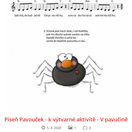
SPONZOŘI
© 2026 eStránky.cz
|
RSS
Píseň Pavouček - k výtvarné aktivitě - V pavučině
5. 4. 2020
1
0