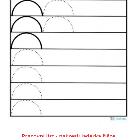
Pracovní list - nakresli jadérka šišce