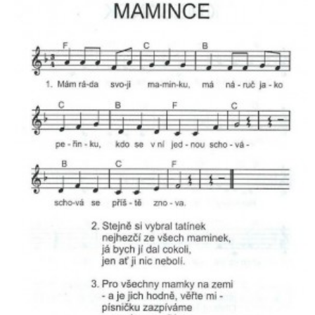
POZITIVNÍ AFIRMACE PRO DĚTI
PSYCHOHYGIENA PRO UČITELKY
UČITELSKÁ SEBEREFLEXE
DĚTSKÝ VZTEK
DĚTSKÝ SMUTEK
EFEKTIVNÍ KOMUNIKACE S DĚTMI
CO BY MĚLO DÍTĚ ZVLÁDNOUT PŘED VSTUPEM DO ZŠ