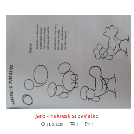
HÁDANKY K TÉMATU JARO, LÉTO, PODZIM,ZIMA
PÍSNĚ K TÉMATU JARO
BÁSNĚ K TÉMATU JARO
POHYBOVÉ AKTIVITY NA TÉMA JARO
PÍSNĚ K TÉMATU LÉTO
BÁSNĚ K TÉMATU LÉTO
Jaro - nakresli si zvířátko
31. 3. 2020
1
1
POHYBOVÉ AKTIVITY NA TÉMA LÉTO