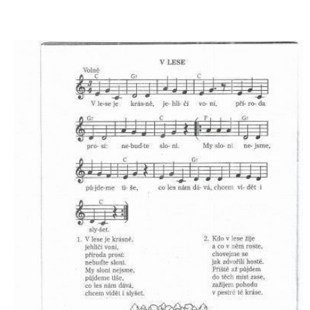
PÍSNĚ K TÉMATU PODZIM
BÁSNĚ K TÉMATU PODZIM
POHYBOVÉ AKTIVITY NA TÉMA PODZIM
PÍSNĚ K TÉMATU ZIMA
BÁSNĚ K TÉMATU ZIMA
POHYBOVÉ AKTIVITY NA TÉMA ZIMA
VZDĚLÁVACÍ PLÁN OD ZÁŘÍ DO ČERVNA