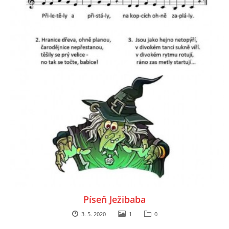
HALLOWEEN
DUŠIČKY
SVATÝ MARTIN
SVATÁ KATEŘINA 25.LISTOPADU
SVATÁ BARBORA 4.12.
MIKULÁŠ, ČERTI
Píseň Ježibaba
3. 5. 2020
1
0
MASOPUST