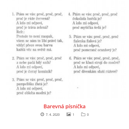
VZDĚLÁVACÍ BLOK ZÁŘÍ
VZDĚLÁVACÍ BLOK ŘÍJEN
VZDĚLÁVACÍ BLOK LISTOPAD
VZDĚLÁVACÍ BLOK PROSINEC
VZDĚLÁVACÍ BLOK LEDEN
VZDĚLÁVACÍ BLOK ÚNOR
Barevná písnička
7. 4. 2020
1
0
VZDĚLÁVACÍ BLOK BŘEZEN