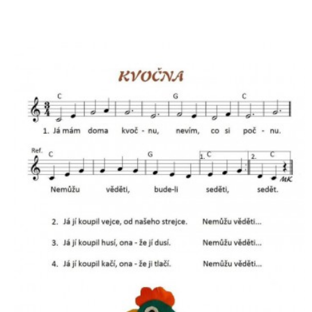
VELIKONOCE
SVĚTOVÝ DEN VODY 22. BŘEZEN
KREATIVNÍ OVOCNÉ A ZELENINOVÉ MLSÁNÍ
RECENZE NA KNIHY
RECENZE NA HRAČKY
MIKULÁŠSKÁ NADÍLKA
VÁNOČNÍ TVOŘENÍ