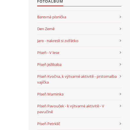
FOTOALBUM
Barevná písnička
Den Země
Jaro - nakresli si zvířátko
Píseň - V lese
Píseň Ježibaba
Píseň Kvočna, k výtvarné aktivitě - prstomalba
vajíčka
Píseň Maminka
Píseň Pavouček - k výtvarné aktivitě - V
pavučině
Píseň Petrklíč