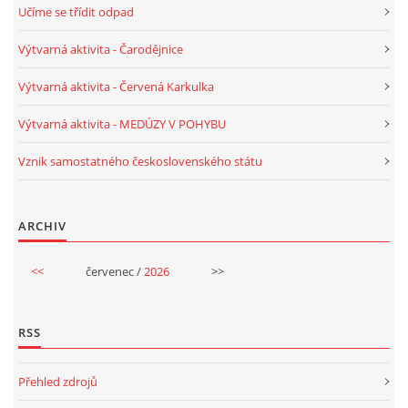
Učíme se třídit odpad
PÍSNĚ K TÉMATU PODZIM
Výtvarná aktivita - Čarodějnice
Výtvarná aktivita - Červená Karkulka
BÁSNĚ K TÉMATU PODZIM
Výtvarná aktivita - MEDÚZY V POHYBU
POHYBOVÉ AKTIVITY NA TÉMA PODZIM
Vznik samostatného československého státu
PÍSNĚ K TÉMATU ZIMA
ARCHIV
BÁSNĚ K TÉMATU ZIMA
<<
červenec /
2026
>>
POHYBOVÉ AKTIVITY NA TÉMA ZIMA
RSS
VZDĚLÁVACÍ PLÁN OD ZÁŘÍ DO ČERVNA
Přehled zdrojů