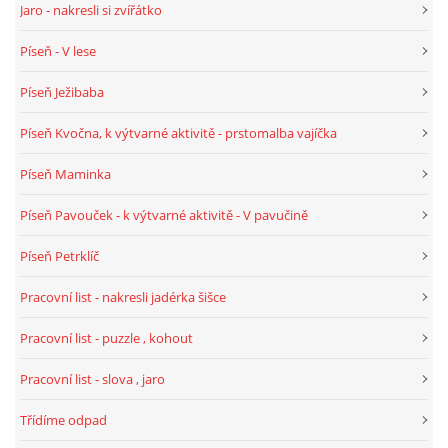
Jaro - nakresli si zvířátko
Píseň - V lese
HÁDANKY K TÉMATU JARO, LÉTO, PODZIM,ZIMA
Píseň Ježibaba
PÍSNĚ K TÉMATU JARO
Píseň Kvočna, k výtvarné aktivitě - prstomalba vajíčka
Píseň Maminka
BÁSNĚ K TÉMATU JARO
Píseň Pavouček - k výtvarné aktivitě - V pavučině
POHYBOVÉ AKTIVITY NA TÉMA JARO
Píseň Petrklíč
Pracovní list - nakresli jadérka šišce
PÍSNĚ K TÉMATU LÉTO
Pracovní list - puzzle , kohout
BÁSNĚ K TÉMATU LÉTO
Pracovní list - slova , jaro
Třídíme odpad
POHYBOVÉ AKTIVITY NA TÉMA LÉTO