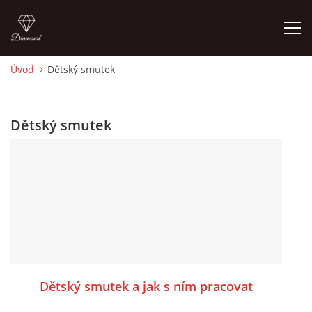
Úvod
Dětský smutek
ÚVOD
Dětský smutek
O MĚ
FOTOALBUM
DĚJINY VÝTVARNÉHO UMĚNÍ
NOVINKY ZE ŠKOLSTVÍ 2025
Dětský smutek a jak s ním pracovat
ROČNÍ PLÁN - INSPIRACE /DLE NOVÉHO RVP PV 2025