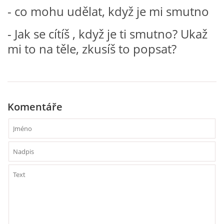
- co mohu udělat, když je mi smutno
VZDĚLÁVACÍ BLOK ZÁŘÍ
- Jak se cítíš , když je ti smutno? Ukaž
mi to na těle, zkusíš to popsat?
VZDĚLÁVACÍ BLOK ŘÍJEN
VZDĚLÁVACÍ BLOK LISTOPAD
Komentáře
VZDĚLÁVACÍ BLOK PROSINEC
VZDĚLÁVACÍ BLOK LEDEN
VZDĚLÁVACÍ BLOK ÚNOR
VZDĚLÁVACÍ BLOK BŘEZEN