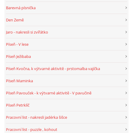
Barevná písnička
PÍSNĚ K TÉMATU PODZIM
Den Země
BÁSNĚ K TÉMATU PODZIM
Jaro - nakresli si zvířátko
Píseň - V lese
POHYBOVÉ AKTIVITY NA TÉMA PODZIM
Píseň Ježibaba
PÍSNĚ K TÉMATU ZIMA
Píseň Kvočna, k výtvarné aktivitě - prstomalba vajíčka
Píseň Maminka
BÁSNĚ K TÉMATU ZIMA
Píseň Pavouček - k výtvarné aktivitě - V pavučině
POHYBOVÉ AKTIVITY NA TÉMA ZIMA
Píseň Petrklíč
Pracovní list - nakresli jadérka šišce
VZDĚLÁVACÍ PLÁN OD ZÁŘÍ DO ČERVNA
Pracovní list - puzzle , kohout