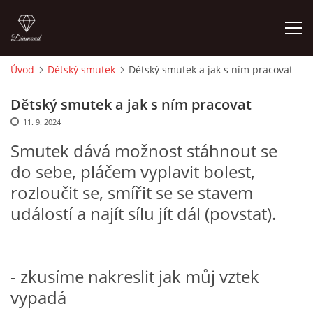
Úvod
Dětský smutek
Dětský smutek a jak s ním pracovat
ÚVOD
Dětský smutek a jak s ním pracovat
11. 9. 2024
O MĚ
Smutek dává možnost stáhnout se
do sebe, pláčem vyplavit bolest,
FOTOALBUM
rozloučit se, smířit se se stavem
událostí a najít sílu jít dál (povstat).
DĚJINY VÝTVARNÉHO UMĚNÍ
NOVINKY ZE ŠKOLSTVÍ 2025
- zkusíme nakreslit jak můj vztek
vypadá
ROČNÍ PLÁN - INSPIRACE /DLE NOVÉHO RVP PV 2025