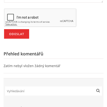
VZDĚLÁVACÍ BLOK DUBEN
VÝTVARNÉ TECHNIKY
VÝTVARNÉ POMŮCKY
VÝTVARNÉ AKTIVITY - JARO
Přehled komentářů
VÝTVARNÉ AKTIVITY - LÉTO
Zatím nebyl vložen žádný komentář
VÝTVARNÉ AKTIVITY - PODZIM
VÝTVARNÉ AKTIVITY - ZIMA
CHARAKTERISTIKA ROČNÍCH OBDOBÍ