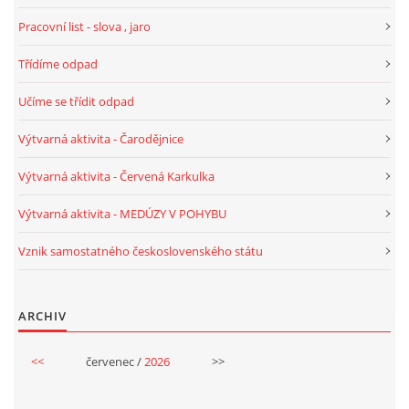
TÝDENNÍ PLÁNY
Pracovní list - slova , jaro
Třídíme odpad
SMYSLOVÁ AKTIVITA
Učíme se třídit odpad
MONTESSORI AKTIVITA
Výtvarná aktivita - Čarodějnice
Výtvarná aktivita - Červená Karkulka
JÓGOVÉ CVIČENÍ, TYPY, RADY, RECENZE
Výtvarná aktivita - MEDÚZY V POHYBU
KALENDÁŘ PRO DĚTI
Vznik samostatného československého státu
STÁTNÍ SVÁTKY
ARCHIV
SVATÝ VÁCLAV
<<
červenec /
2026
>>
20.10. DEN STROMŮ