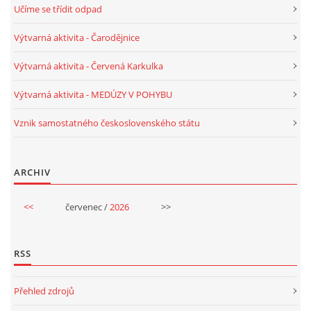
Učíme se třídit odpad
PÍSNĚ K TÉMATU PODZIM
Výtvarná aktivita - Čarodějnice
Výtvarná aktivita - Červená Karkulka
BÁSNĚ K TÉMATU PODZIM
Výtvarná aktivita - MEDÚZY V POHYBU
POHYBOVÉ AKTIVITY NA TÉMA PODZIM
Vznik samostatného československého státu
PÍSNĚ K TÉMATU ZIMA
ARCHIV
BÁSNĚ K TÉMATU ZIMA
<<
červenec /
2026
>>
POHYBOVÉ AKTIVITY NA TÉMA ZIMA
RSS
VZDĚLÁVACÍ PLÁN OD ZÁŘÍ DO ČERVNA
Přehled zdrojů