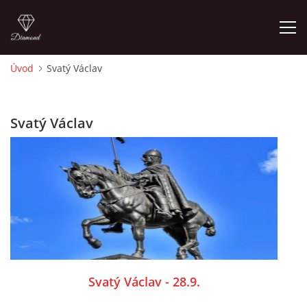
Úvod
Svatý Václav
ÚVOD
Svatý Václav
O MĚ
FOTOALBUM
DĚJINY VÝTVARNÉHO UMĚNÍ
NOVINKY ZE ŠKOLSTVÍ 2025
Svatý Václav - 28.9.
ROČNÍ PLÁN - INSPIRACE /DLE NOVÉHO RVP PV 2025