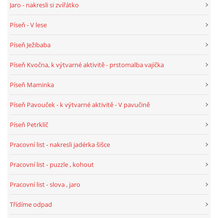
Jaro - nakresli si zvířátko
Píseň - V lese
HÁDANKY K TÉMATU JARO, LÉTO, PODZIM,ZIMA
Píseň Ježibaba
PÍSNĚ K TÉMATU JARO
Píseň Kvočna, k výtvarné aktivitě - prstomalba vajíčka
Píseň Maminka
BÁSNĚ K TÉMATU JARO
Píseň Pavouček - k výtvarné aktivitě - V pavučině
POHYBOVÉ AKTIVITY NA TÉMA JARO
Píseň Petrklíč
Pracovní list - nakresli jadérka šišce
PÍSNĚ K TÉMATU LÉTO
Pracovní list - puzzle , kohout
BÁSNĚ K TÉMATU LÉTO
Pracovní list - slova , jaro
Třídíme odpad
POHYBOVÉ AKTIVITY NA TÉMA LÉTO