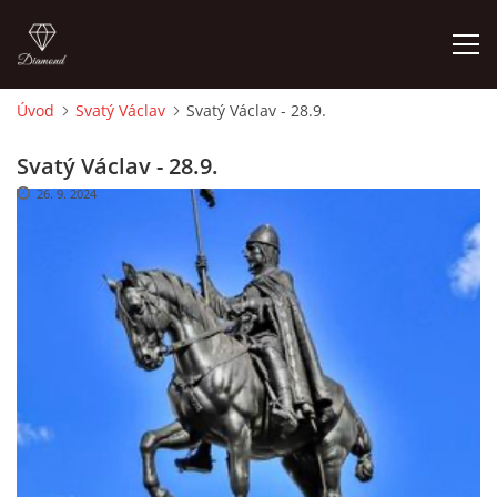
Úvod
Svatý Václav
Svatý Václav - 28.9.
ÚVOD
Svatý Václav - 28.9.
26. 9. 2024
O MĚ
FOTOALBUM
DĚJINY VÝTVARNÉHO UMĚNÍ
NOVINKY ZE ŠKOLSTVÍ 2025
ROČNÍ PLÁN - INSPIRACE /DLE NOVÉHO RVP PV 2025