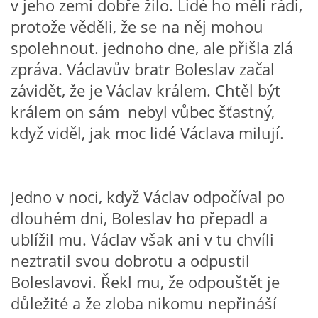
v jeho zemi dobře žilo. Lidé ho měli rádi,
VZDĚLÁVACÍ BLOK DUBEN
protože věděli, že se na něj mohou
spolehnout. jednoho dne, ale přišla zlá
VÝTVARNÉ TECHNIKY
zpráva. Václavův bratr Boleslav začal
závidět, že je Václav králem. Chtěl být
VÝTVARNÉ POMŮCKY
králem on sám nebyl vůbec šťastný,
když viděl, jak moc lidé Václava milují.
VÝTVARNÉ AKTIVITY - JARO
VÝTVARNÉ AKTIVITY - LÉTO
Jedno v noci, když Václav odpočíval po
dlouhém dni, Boleslav ho přepadl a
VÝTVARNÉ AKTIVITY - PODZIM
ublížil mu. Václav však ani v tu chvíli
neztratil svou dobrotu a odpustil
VÝTVARNÉ AKTIVITY - ZIMA
Boleslavovi. Řekl mu, že odpouštět je
důležité a že zloba nikomu nepřináší
CHARAKTERISTIKA ROČNÍCH OBDOBÍ