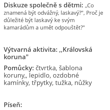
Diskuze společně s dětmi:
,,Co
VELIKONOCE
znamená být odvážný, laskavý?", Proč je
důležité být laskavý ke svým
SVĚTOVÝ DEN VODY 22. BŘEZEN
kamarádům a umět odpouštět?"
KREATIVNÍ OVOCNÉ A ZELENINOVÉ MLSÁNÍ
Výtvarná aktivita: ,,Královská
RECENZE NA KNIHY
koruna"
Pomůcky:
čtvrtka, šablona
RECENZE NA HRAČKY
koruny,, lepidlo, ozdobné
kamínky, třpytky, tužka, nůžky
MIKULÁŠSKÁ NADÍLKA
VÁNOČNÍ TVOŘENÍ
Píseň: