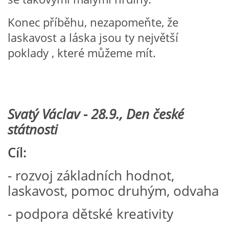
TÝDENNÍ PLÁNY
Konec příběhu, nezapomeňte, že
laskavost a láska jsou ty největší
SMYSLOVÁ AKTIVITA
poklady , které můžeme mít.
MONTESSORI AKTIVITA
JÓGOVÉ CVIČENÍ, TYPY, RADY, RECENZE
Svatý Václav - 28.9., Den české
státnosti
KALENDÁŘ PRO DĚTI
Cíl:
STÁTNÍ SVÁTKY
- rozvoj základních hodnot,
laskavost, pomoc druhým, odvaha
SVATÝ VÁCLAV
- podpora dětské kreativity
20.10. DEN STROMŮ