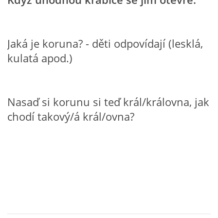
SPONZOŘI
Jaká je koruna? - děti odpovídají (lesklá,
© 2026 eStránky.cz
|
RSS
kulatá apod.)
Nasaď si korunu si teď král/královna, jak
chodí takový/á král/ovna?