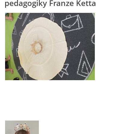
pedagogiky Franze Ketta
POZITIVNÍ AFIRMACE PRO DĚTI
PSYCHOHYGIENA PRO UČITELKY
UČITELSKÁ SEBEREFLEXE
DĚTSKÝ VZTEK
DĚTSKÝ SMUTEK
EFEKTIVNÍ KOMUNIKACE S DĚTMI
CO BY MĚLO DÍTĚ ZVLÁDNOUT PŘED VSTUPEM DO ZŠ