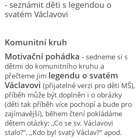
- seznámit děti s legendou o
svatém Václavovi
HALLOWEEN
DUŠIČKY
Komunitní kruh
Motivační pohádka
- sedneme si s
SVATÝ MARTIN
dětmi do komunitního kruhu a
legendu o svatém
přečteme jim
SVATÁ KATEŘINA 25.LISTOPADU
Václavovi
(přijatelné verzi pro děti MŠ),
příběh může být doplněn i o obrázky
SVATÁ BARBORA 4.12.
(děti tak příběh více pochopí a bude pro
zajímavější), během čtení pokládáme
MIKULÁŠ, ČERTI
dětem otázky: ,,Co se sv. Václavovi
stalo?", ,,Kdo byl svatý Václav?" apod.
MASOPUST