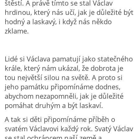
štěstí. A právě tímto se stal Václav
hrdinou, který nás učí, jak je důležité být
HÁDANKY K TÉMATU JARO, LÉTO, PODZIM,ZIMA
hodný a laskavý, i když nás někdo
zklame.
PÍSNĚ K TÉMATU JARO
BÁSNĚ K TÉMATU JARO
Lidé si Václava pamatují jako statečného
krále, který nám ukázal, že dobrota je
POHYBOVÉ AKTIVITY NA TÉMA JARO
tou největší silou na světě. A proto si
jeho památku připomínáme dodnes,
PÍSNĚ K TÉMATU LÉTO
abychom nezapomněli, jak je důležité
pomáhat druhým a být laskaví.
BÁSNĚ K TÉMATU LÉTO
A tak si děti připomínáme příběh o
svatém Václavovi každý rok. Svatý Václav
POHYBOVÉ AKTIVITY NA TÉMA LÉTO
se stal ochráncem naší země a