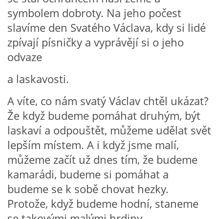
symbolem dobroty. Na jeho počest
PÍSNĚ K TÉMATU PODZIM
slavíme den Svatého Václava, kdy si lidé
zpívají písničky a vyprávějí si o jeho
BÁSNĚ K TÉMATU PODZIM
odvaze
a laskavosti.
POHYBOVÉ AKTIVITY NA TÉMA PODZIM
A víte, co nám svatý Václav chtěl ukázat?
PÍSNĚ K TÉMATU ZIMA
Že když budeme pomáhat druhým, být
laskaví a odpouštět, můžeme udělat svět
BÁSNĚ K TÉMATU ZIMA
lepším místem. A i když jsme malí,
můžeme začít už dnes tím, že budeme
POHYBOVÉ AKTIVITY NA TÉMA ZIMA
kamarádi, budeme si pomáhat a
budeme se k sobě chovat hezky.
VZDĚLÁVACÍ PLÁN OD ZÁŘÍ DO ČERVNA
Protože, když budeme hodní, staneme
se takovými malými hrdiny.