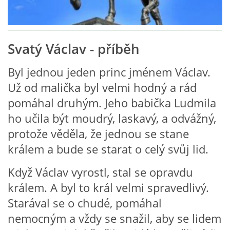
VZDĚLÁVACÍ BLOK ZÁŘÍ
Svatý Václav - příběh
VZDĚLÁVACÍ BLOK ŘÍJEN
Byl jednou jeden princ jménem Václav.
VZDĚLÁVACÍ BLOK LISTOPAD
Už od malička byl velmi hodný a rád
pomáhal druhým. Jeho babička Ludmila
VZDĚLÁVACÍ BLOK PROSINEC
ho učila být moudrý, laskavý, a odvážný,
protože věděla, že jednou se stane
VZDĚLÁVACÍ BLOK LEDEN
králem a bude se starat o celý svůj lid.
Když Václav vyrostl, stal se opravdu
VZDĚLÁVACÍ BLOK ÚNOR
králem. A byl to král velmi spravedlivý.
Starával se o chudé, pomáhal
VZDĚLÁVACÍ BLOK BŘEZEN
nemocným a vždy se snažil, aby se lidem