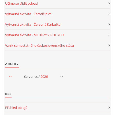
Učíme se třídit odpad
PÍSNĚ K TÉMATU PODZIM
Výtvarná aktivita - Čarodějnice
Výtvarná aktivita - Červená Karkulka
BÁSNĚ K TÉMATU PODZIM
Výtvarná aktivita - MEDÚZY V POHYBU
POHYBOVÉ AKTIVITY NA TÉMA PODZIM
Vznik samostatného československého státu
PÍSNĚ K TÉMATU ZIMA
ARCHIV
BÁSNĚ K TÉMATU ZIMA
<<
červenec /
2026
>>
POHYBOVÉ AKTIVITY NA TÉMA ZIMA
RSS
VZDĚLÁVACÍ PLÁN OD ZÁŘÍ DO ČERVNA
Přehled zdrojů