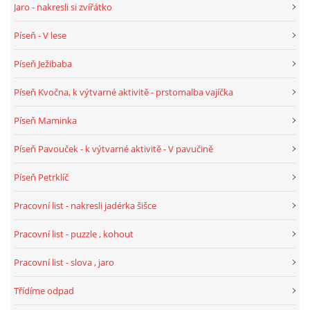
Jaro - nakresli si zvířátko
Píseň - V lese
HÁDANKY K TÉMATU JARO, LÉTO, PODZIM,ZIMA
Píseň Ježibaba
PÍSNĚ K TÉMATU JARO
Píseň Kvočna, k výtvarné aktivitě - prstomalba vajíčka
Píseň Maminka
BÁSNĚ K TÉMATU JARO
Píseň Pavouček - k výtvarné aktivitě - V pavučině
POHYBOVÉ AKTIVITY NA TÉMA JARO
Píseň Petrklíč
Pracovní list - nakresli jadérka šišce
PÍSNĚ K TÉMATU LÉTO
Pracovní list - puzzle , kohout
BÁSNĚ K TÉMATU LÉTO
Pracovní list - slova , jaro
Třídíme odpad
POHYBOVÉ AKTIVITY NA TÉMA LÉTO