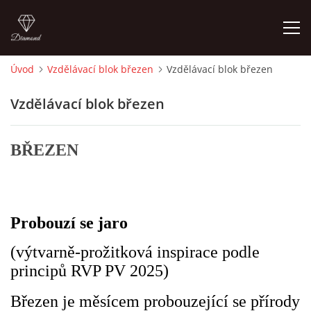
Úvod
Vzdělávací blok březen
Vzdělávací blok březen
ÚVOD
Vzdělávací blok březen
O MĚ
BŘEZEN
FOTOALBUM
DĚJINY VÝTVARNÉHO UMĚNÍ
Probouzí se jaro
(výtvarně-prožitková inspirace podle
NOVINKY ZE ŠKOLSTVÍ 2025
principů RVP PV 2025)
ROČNÍ PLÁN - INSPIRACE /DLE NOVÉHO RVP PV 2025
Březen je měsícem probouzející se přírody