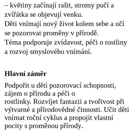
– květiny začínají rašit, stromy pučí a
VZDĚLÁVACÍ BLOK ZÁŘÍ
zvířátka se objevují venku.
Děti vnímají nový život kolem sebe a učí
VZDĚLÁVACÍ BLOK ŘÍJEN
se pozorovat proměny v přírodě.
Téma podporuje zvídavost, péči o rostliny
VZDĚLÁVACÍ BLOK LISTOPAD
a rozvoj smyslového vnímání.
VZDĚLÁVACÍ BLOK PROSINEC
Hlavní záměr
Podpořit u dětí pozorovací schopnosti,
VZDĚLÁVACÍ BLOK LEDEN
zájem o přírodu a péči o
rostlinky. Rozvíjet fantazii a tvořivost při
VZDĚLÁVACÍ BLOK ÚNOR
výtvarné a přírodovědné činnosti.
Učit děti
vnímat roční cyklus a propojit vlastní
VZDĚLÁVACÍ BLOK BŘEZEN
pocity s proměnou přírody.