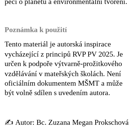
péči o planetu a environmentální tvoření.
VELIKONOCE
Poznámka k použití
SVĚTOVÝ DEN VODY 22. BŘEZEN
Tento materiál je autorská inspirace
KREATIVNÍ OVOCNÉ A ZELENINOVÉ MLSÁNÍ
vycházející z principů RVP PV 2025.
Je
určen k podpoře výtvarně-prožitkového
RECENZE NA KNIHY
vzdělávání v mateřských školách.
Není
oficiálním dokumentem MŠMT a může
RECENZE NA HRAČKY
být volně sdílen s uvedením autora.
MIKULÁŠSKÁ NADÍLKA
✍️ Autor: Bc. Zuzana Megan Prokschová
VÁNOČNÍ TVOŘENÍ