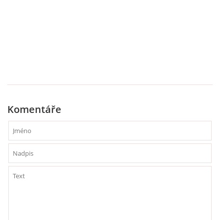
UČTE DĚTI PROŽITKEM
ŠABLONY
SENZORY PLAY
DOPORUČUJI
Komentáře
POLYTECHNICKÉ ČINNOSTI
PORTFÓLIO DÍTĚTE
MOTIVAČNÍ CITÁTY PRO UČITELE
POKUSY