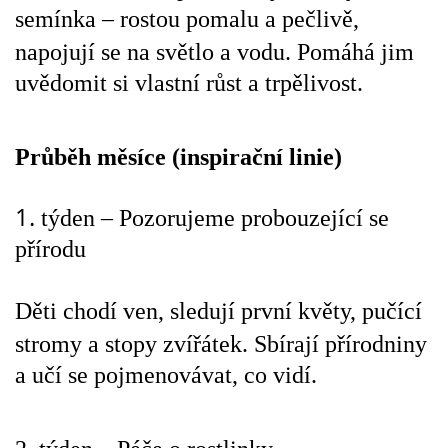
semínka – rostou pomalu a pečlivě,
PÍSNĚ K TÉMATU PODZIM
napojují se na světlo a vodu.
Pomáhá jim
uvědomit si vlastní růst a trpělivost.
BÁSNĚ K TÉMATU PODZIM
Průběh měsíce (inspirační linie)
POHYBOVÉ AKTIVITY NA TÉMA PODZIM
1.
týden – Pozorujeme probouzející se
PÍSNĚ K TÉMATU ZIMA
přírodu
BÁSNĚ K TÉMATU ZIMA
Děti chodí ven, sledují první květy, pučící
stromy a stopy zvířátek.
Sbírají přírodniny
POHYBOVÉ AKTIVITY NA TÉMA ZIMA
a učí se pojmenovávat, co vidí.
VZDĚLÁVACÍ PLÁN OD ZÁŘÍ DO ČERVNA