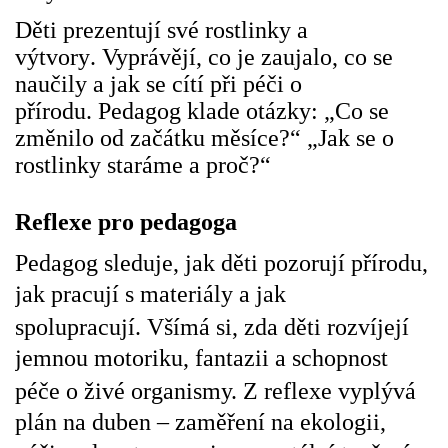
Děti prezentují své rostlinky a
výtvory.
Vyprávějí, co je zaujalo, co se
HALLOWEEN
naučily a jak se cítí při péči o
přírodu.
Pedagog klade otázky: „Co se
DUŠIČKY
změnilo od začátku měsíce?“ „Jak se o
rostlinky staráme a proč?“
SVATÝ MARTIN
Reflexe pro pedagoga
SVATÁ KATEŘINA 25.LISTOPADU
Pedagog sleduje, jak děti pozorují přírodu,
jak pracují s materiály a jak
SVATÁ BARBORA 4.12.
spolupracují.
Všímá si, zda děti rozvíjejí
jemnou motoriku, fantazii a schopnost
MIKULÁŠ, ČERTI
péče o živé organismy.
Z reflexe vyplývá
plán na duben – zaměření na ekologii,
MASOPUST