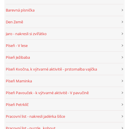
SPONZOŘI
Barevná písnička
Den Země
© 2026 eStránky.cz
|
RSS
Jaro - nakresli si zvířátko
Píseň - V lese
Píseň Ježibaba
Píseň Kvočna, k výtvarné aktivitě - prstomalba vajíčka
Píseň Maminka
Píseň Pavouček - k výtvarné aktivitě - V pavučině
Píseň Petrklíč
Pracovní list - nakresli jadérka šišce
Pracovní list - puzzle , kohout