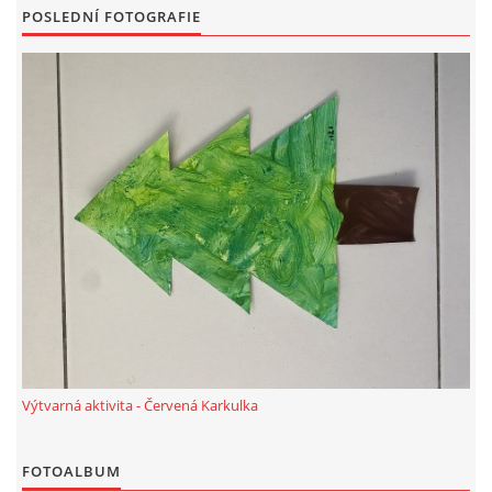
POSLEDNÍ FOTOGRAFIE
SPORTÍK - DĚTI V POHYBU
STOP ŠIKANĚ ANEB ŠIKANA BOLÍ
VĚDOMÁ VÝCHOVA
SADA EMOČNÍCH HER PRO DĚTI 3 - 4 ROKY
MERCH
MOJE TVORBA POHÁDEK PRO DĚTI
Výtvarná aktivita - Červená Karkulka
POHÁDKY NA SPOTIFY
FOTOALBUM