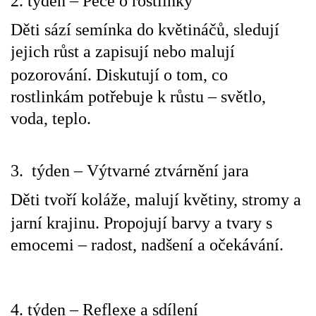
2.
týden – Péče o rostlinky
TÝDENNÍ PLÁNY
Děti sází semínka do květináčů, sledují
jejich růst a zapisují nebo malují
SMYSLOVÁ AKTIVITA
pozorování.
Diskutují o tom, co
rostlinkám potřebuje k růstu – světlo,
MONTESSORI AKTIVITA
voda, teplo.
JÓGOVÉ CVIČENÍ, TYPY, RADY, RECENZE
3.
týden – Výtvarné ztvárnění jara
KALENDÁŘ PRO DĚTI
Děti tvoří koláže, malují květiny, stromy a
jarní krajinu.
Propojují barvy a tvary s
STÁTNÍ SVÁTKY
emocemi – radost, nadšení a očekávání.
SVATÝ VÁCLAV
4. týden – Reflexe a sdílení
20.10. DEN STROMŮ