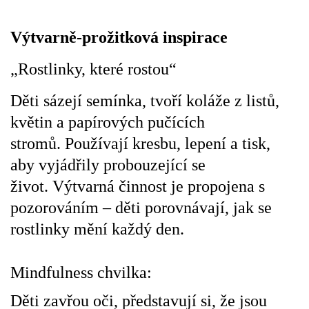
Výtvarně-prožitková inspirace
HÁDANKY K TÉMATU JARO, LÉTO, PODZIM,ZIMA
„Rostlinky, které rostou“
PÍSNĚ K TÉMATU JARO
Děti sázejí semínka, tvoří koláže z listů,
květin a papírových pučících
BÁSNĚ K TÉMATU JARO
stromů.
Používají kresbu, lepení a tisk,
aby vyjádřily probouzející se
POHYBOVÉ AKTIVITY NA TÉMA JARO
život.
Výtvarná činnost je propojena s
pozorováním – děti porovnávají, jak se
PÍSNĚ K TÉMATU LÉTO
rostlinky mění každý den.
BÁSNĚ K TÉMATU LÉTO
Mindfulness chvilka:
POHYBOVÉ AKTIVITY NA TÉMA LÉTO
Děti zavřou oči, představují si, že jsou