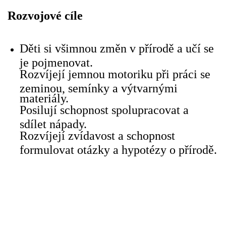
VZDĚLÁVACÍ BLOK DUBEN
Rozvojové cíle
VÝTVARNÉ TECHNIKY
Děti si všimnou změn v přírodě a učí se
je pojmenovat.
VÝTVARNÉ POMŮCKY
Rozvíjejí jemnou motoriku při práci se
zeminou, semínky a výtvarnými
materiály.
VÝTVARNÉ AKTIVITY - JARO
Posilují schopnost spolupracovat a
sdílet nápady.
VÝTVARNÉ AKTIVITY - LÉTO
Rozvíjejí zvídavost a schopnost
formulovat otázky a hypotézy o přírodě.
VÝTVARNÉ AKTIVITY - PODZIM
VÝTVARNÉ AKTIVITY - ZIMA
CHARAKTERISTIKA ROČNÍCH OBDOBÍ