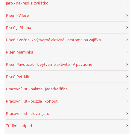
Jaro - nakresli si zvířátko
Píseň - V lese
HÁDANKY K TÉMATU JARO, LÉTO, PODZIM,ZIMA
Píseň Ježibaba
PÍSNĚ K TÉMATU JARO
Píseň Kvočna, k výtvarné aktivitě - prstomalba vajíčka
Píseň Maminka
BÁSNĚ K TÉMATU JARO
Píseň Pavouček - k výtvarné aktivitě - V pavučině
POHYBOVÉ AKTIVITY NA TÉMA JARO
Píseň Petrklíč
Pracovní list - nakresli jadérka šišce
PÍSNĚ K TÉMATU LÉTO
Pracovní list - puzzle , kohout
BÁSNĚ K TÉMATU LÉTO
Pracovní list - slova , jaro
Třídíme odpad
POHYBOVÉ AKTIVITY NA TÉMA LÉTO