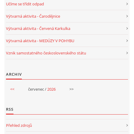
Učíme se třídit odpad
PÍSNĚ K TÉMATU PODZIM
Výtvarná aktivita - Čarodějnice
Výtvarná aktivita - Červená Karkulka
BÁSNĚ K TÉMATU PODZIM
Výtvarná aktivita - MEDÚZY V POHYBU
POHYBOVÉ AKTIVITY NA TÉMA PODZIM
Vznik samostatného československého státu
PÍSNĚ K TÉMATU ZIMA
ARCHIV
BÁSNĚ K TÉMATU ZIMA
<<
červenec /
2026
>>
POHYBOVÉ AKTIVITY NA TÉMA ZIMA
RSS
VZDĚLÁVACÍ PLÁN OD ZÁŘÍ DO ČERVNA
Přehled zdrojů