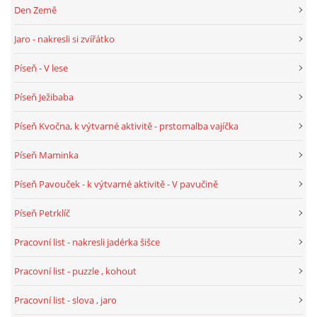
Den Země
TÝDENNÍ PLÁNY
Jaro - nakresli si zvířátko
SMYSLOVÁ AKTIVITA
Píseň - V lese
Píseň Ježibaba
MONTESSORI AKTIVITA
Píseň Kvočna, k výtvarné aktivitě - prstomalba vajíčka
JÓGOVÉ CVIČENÍ, TYPY, RADY, RECENZE
Píseň Maminka
KALENDÁŘ PRO DĚTI
Píseň Pavouček - k výtvarné aktivitě - V pavučině
Píseň Petrklíč
STÁTNÍ SVÁTKY
Pracovní list - nakresli jadérka šišce
SVATÝ VÁCLAV
Pracovní list - puzzle , kohout
Pracovní list - slova , jaro
20.10. DEN STROMŮ