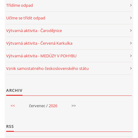
Třídíme odpad
HALLOWEEN
Učíme se třídit odpad
Výtvarná aktivita - Čarodějnice
DUŠIČKY
Výtvarná aktivita - Červená Karkulka
SVATÝ MARTIN
Výtvarná aktivita - MEDÚZY V POHYBU
Vznik samostatného československého státu
SVATÁ KATEŘINA 25.LISTOPADU
ARCHIV
SVATÁ BARBORA 4.12.
<<
červenec /
2026
>>
MIKULÁŠ, ČERTI
RSS
MASOPUST