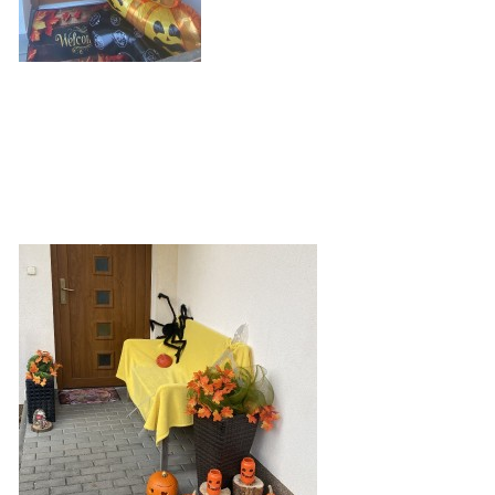
VZDĚLÁVACÍ BLOK ZÁŘÍ
VZDĚLÁVACÍ BLOK ŘÍJEN
VZDĚLÁVACÍ BLOK LISTOPAD
VZDĚLÁVACÍ BLOK PROSINEC
VZDĚLÁVACÍ BLOK LEDEN
VZDĚLÁVACÍ BLOK ÚNOR
VZDĚLÁVACÍ BLOK BŘEZEN