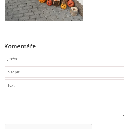
VZDĚLÁVACÍ BLOK DUBEN
VÝTVARNÉ TECHNIKY
VÝTVARNÉ POMŮCKY
Komentáře
VÝTVARNÉ AKTIVITY - JARO
VÝTVARNÉ AKTIVITY - LÉTO
VÝTVARNÉ AKTIVITY - PODZIM
VÝTVARNÉ AKTIVITY - ZIMA
CHARAKTERISTIKA ROČNÍCH OBDOBÍ