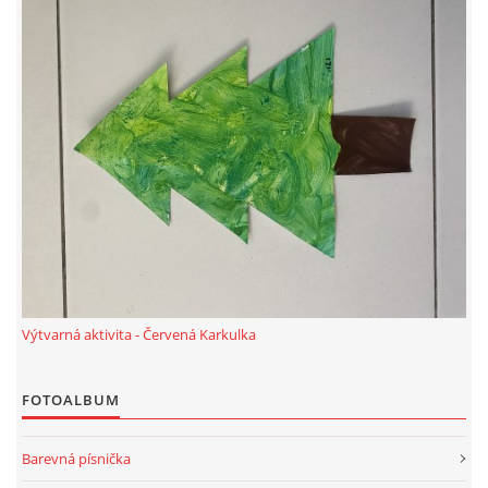
PÍSNĚ K TÉMATU PODZIM
BÁSNĚ K TÉMATU PODZIM
POHYBOVÉ AKTIVITY NA TÉMA PODZIM
PÍSNĚ K TÉMATU ZIMA
BÁSNĚ K TÉMATU ZIMA
Výtvarná aktivita - Červená Karkulka
POHYBOVÉ AKTIVITY NA TÉMA ZIMA
FOTOALBUM
VZDĚLÁVACÍ PLÁN OD ZÁŘÍ DO ČERVNA
Barevná písnička