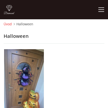
Úvod
Halloween
ÚVOD
Halloween
O MĚ
FOTOALBUM
DĚJINY VÝTVARNÉHO UMĚNÍ
NOVINKY ZE ŠKOLSTVÍ 2025
ROČNÍ PLÁN - INSPIRACE /DLE NOVÉHO RVP PV 2025