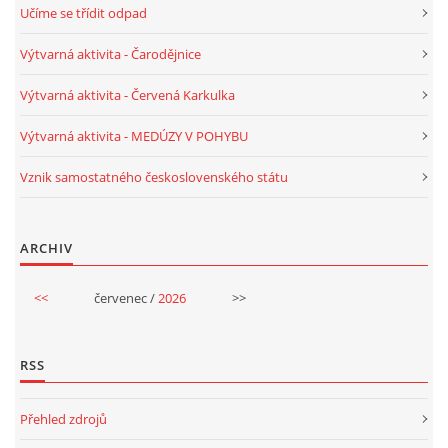
Učíme se třídit odpad
PÍSNĚ K TÉMATU PODZIM
Výtvarná aktivita - Čarodějnice
Výtvarná aktivita - Červená Karkulka
BÁSNĚ K TÉMATU PODZIM
Výtvarná aktivita - MEDÚZY V POHYBU
POHYBOVÉ AKTIVITY NA TÉMA PODZIM
Vznik samostatného československého státu
PÍSNĚ K TÉMATU ZIMA
ARCHIV
BÁSNĚ K TÉMATU ZIMA
<<
červenec /
2026
>>
POHYBOVÉ AKTIVITY NA TÉMA ZIMA
RSS
VZDĚLÁVACÍ PLÁN OD ZÁŘÍ DO ČERVNA
Přehled zdrojů