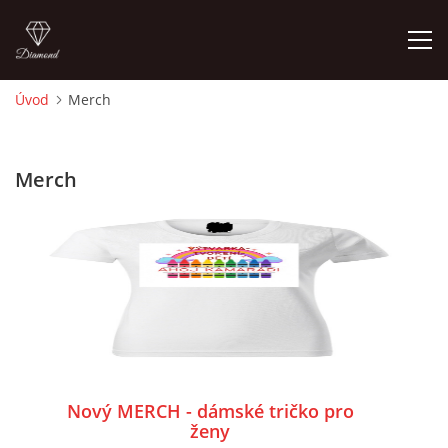
Úvod
Merch
ÚVOD
Merch
O MĚ
FOTOALBUM
DĚJINY VÝTVARNÉHO UMĚNÍ
NOVINKY ZE ŠKOLSTVÍ 2025
Nový MERCH - dámské tričko pro
ROČNÍ PLÁN - INSPIRACE /DLE NOVÉHO RVP PV 2025
ženy