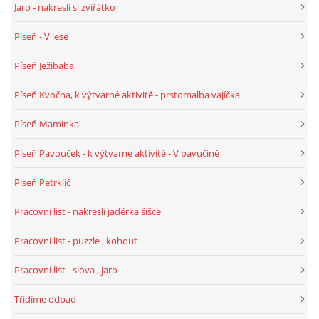
Jaro - nakresli si zvířátko
Píseň - V lese
HÁDANKY K TÉMATU JARO, LÉTO, PODZIM,ZIMA
Píseň Ježibaba
PÍSNĚ K TÉMATU JARO
Píseň Kvočna, k výtvarné aktivitě - prstomalba vajíčka
Píseň Maminka
BÁSNĚ K TÉMATU JARO
Píseň Pavouček - k výtvarné aktivitě - V pavučině
POHYBOVÉ AKTIVITY NA TÉMA JARO
Píseň Petrklíč
Pracovní list - nakresli jadérka šišce
PÍSNĚ K TÉMATU LÉTO
Pracovní list - puzzle , kohout
BÁSNĚ K TÉMATU LÉTO
Pracovní list - slova , jaro
Třídíme odpad
POHYBOVÉ AKTIVITY NA TÉMA LÉTO