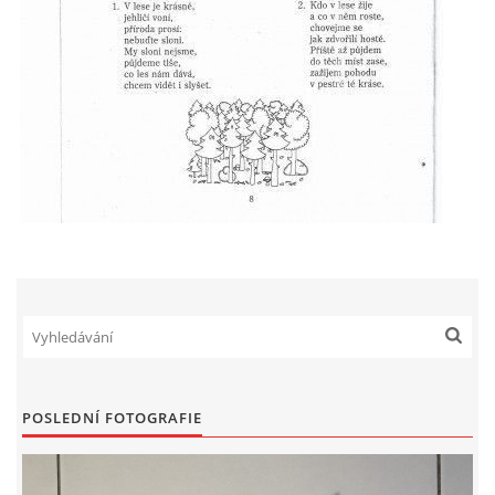
VZDĚLÁVACÍ BLOK ZÁŘÍ
VZDĚLÁVACÍ BLOK ŘÍJEN
VZDĚLÁVACÍ BLOK LISTOPAD
VZDĚLÁVACÍ BLOK PROSINEC
VZDĚLÁVACÍ BLOK LEDEN
VZDĚLÁVACÍ BLOK ÚNOR
POSLEDNÍ FOTOGRAFIE
VZDĚLÁVACÍ BLOK BŘEZEN