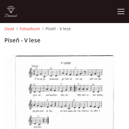
Úvod
Fotoalbum
Píseň - V lese
ÚVOD
Píseň - V lese
O MĚ
FOTOALBUM
DĚJINY VÝTVARNÉHO UMĚNÍ
NOVINKY ZE ŠKOLSTVÍ 2025
ROČNÍ PLÁN - INSPIRACE /DLE NOVÉHO RVP PV 2025