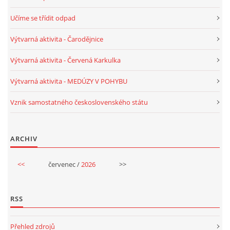
Učíme se třídit odpad
PÍSNĚ K TÉMATU PODZIM
Výtvarná aktivita - Čarodějnice
BÁSNĚ K TÉMATU PODZIM
Výtvarná aktivita - Červená Karkulka
Výtvarná aktivita - MEDÚZY V POHYBU
POHYBOVÉ AKTIVITY NA TÉMA PODZIM
Vznik samostatného československého státu
PÍSNĚ K TÉMATU ZIMA
ARCHIV
BÁSNĚ K TÉMATU ZIMA
<<
červenec /
2026
>>
POHYBOVÉ AKTIVITY NA TÉMA ZIMA
RSS
VZDĚLÁVACÍ PLÁN OD ZÁŘÍ DO ČERVNA
Přehled zdrojů