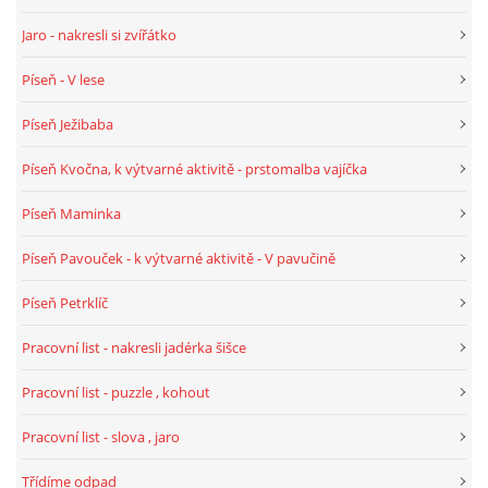
Jaro - nakresli si zvířátko
HÁDANKY K TÉMATU JARO, LÉTO, PODZIM,ZIMA
Píseň - V lese
Píseň Ježibaba
PÍSNĚ K TÉMATU JARO
Píseň Kvočna, k výtvarné aktivitě - prstomalba vajíčka
BÁSNĚ K TÉMATU JARO
Píseň Maminka
Píseň Pavouček - k výtvarné aktivitě - V pavučině
POHYBOVÉ AKTIVITY NA TÉMA JARO
Píseň Petrklíč
PÍSNĚ K TÉMATU LÉTO
Pracovní list - nakresli jadérka šišce
Pracovní list - puzzle , kohout
BÁSNĚ K TÉMATU LÉTO
Pracovní list - slova , jaro
POHYBOVÉ AKTIVITY NA TÉMA LÉTO
Třídíme odpad