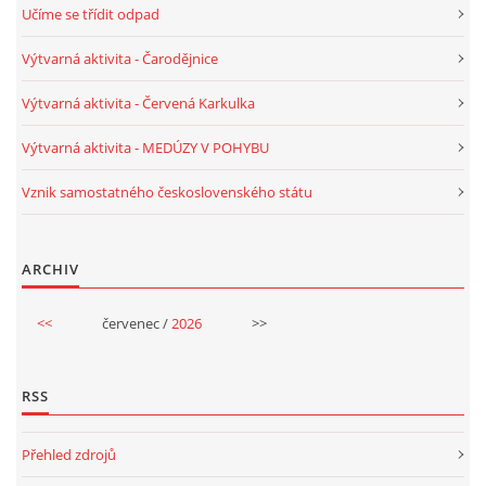
Učíme se třídit odpad
PÍSNĚ K TÉMATU PODZIM
Výtvarná aktivita - Čarodějnice
Výtvarná aktivita - Červená Karkulka
BÁSNĚ K TÉMATU PODZIM
Výtvarná aktivita - MEDÚZY V POHYBU
POHYBOVÉ AKTIVITY NA TÉMA PODZIM
Vznik samostatného československého státu
PÍSNĚ K TÉMATU ZIMA
ARCHIV
BÁSNĚ K TÉMATU ZIMA
<<
červenec /
2026
>>
POHYBOVÉ AKTIVITY NA TÉMA ZIMA
RSS
VZDĚLÁVACÍ PLÁN OD ZÁŘÍ DO ČERVNA
Přehled zdrojů