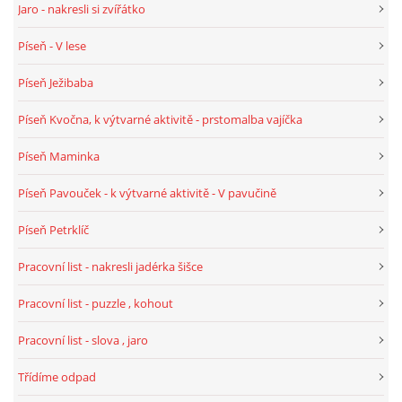
Jaro - nakresli si zvířátko
Píseň - V lese
HÁDANKY K TÉMATU JARO, LÉTO, PODZIM,ZIMA
Píseň Ježibaba
PÍSNĚ K TÉMATU JARO
Píseň Kvočna, k výtvarné aktivitě - prstomalba vajíčka
Píseň Maminka
BÁSNĚ K TÉMATU JARO
Píseň Pavouček - k výtvarné aktivitě - V pavučině
POHYBOVÉ AKTIVITY NA TÉMA JARO
Píseň Petrklíč
Pracovní list - nakresli jadérka šišce
PÍSNĚ K TÉMATU LÉTO
Pracovní list - puzzle , kohout
BÁSNĚ K TÉMATU LÉTO
Pracovní list - slova , jaro
Třídíme odpad
POHYBOVÉ AKTIVITY NA TÉMA LÉTO