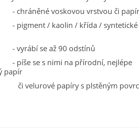
něné voskovou vrstvou či papí
nt / kaolin / křída / syntetické
bí se až 90 odstínů
 se s nimi na přírodní, nejlépe
 papír
urové papíry s plstěným povr