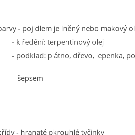
barvy - pojidlem je lněný nebo makový ol
dění: terpentinový olej
lad: plátno, dřevo, lepenka, po
psem
křídy - hranaté okrouhlé tyčinky