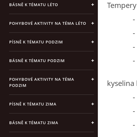
Tempery 
BÁSNĚ K TÉMATU LÉTO
- přech
POHYBOVÉ AKTIVITY NA TÉMA LÉTO
- mích
PÍSNĚ K TÉMATU PODZIM
- př
- pojidl
BÁSNĚ K TÉMATU PODZIM
voda, k
POHYBOVÉ AKTIVITY NA TÉMA
kyselin
PODZIM
- řed
PÍSNĚ K TÉMATU ZIMA
- ryc
- maluj
BÁSNĚ K TÉMATU ZIMA