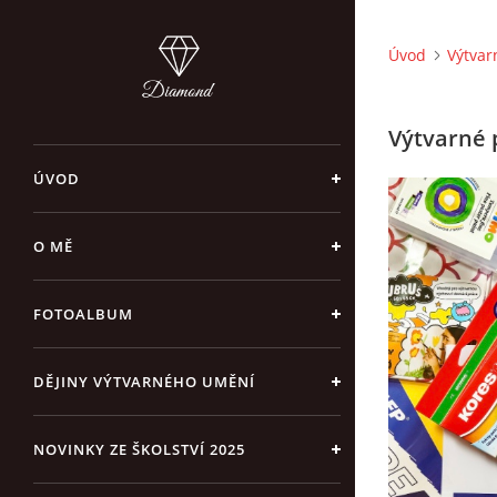
Úvod
Výtva
Výtvarné p
ÚVOD
O MĚ
FOTOALBUM
DĚJINY VÝTVARNÉHO UMĚNÍ
NOVINKY ZE ŠKOLSTVÍ 2025