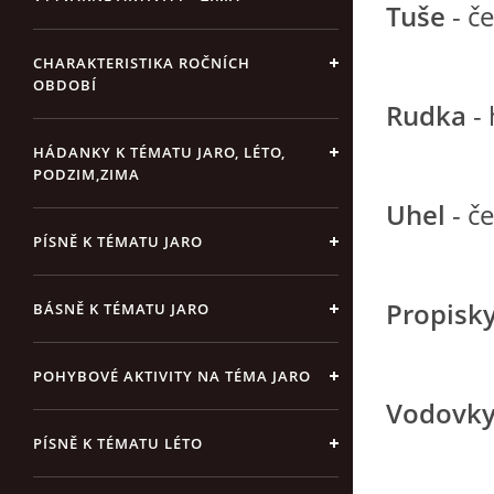
Tuše
- č
CHARAKTERISTIKA ROČNÍCH
OBDOBÍ
Rudka
-
HÁDANKY K TÉMATU JARO, LÉTO,
PODZIM,ZIMA
Uhel
- č
PÍSNĚ K TÉMATU JARO
Propisk
BÁSNĚ K TÉMATU JARO
POHYBOVÉ AKTIVITY NA TÉMA JARO
Vodovk
PÍSNĚ K TÉMATU LÉTO