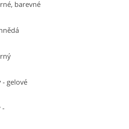
erné, barevné
 hnědá
erný
y
- gelové
y
-