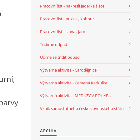
Pracovní list - nakresli jadérka šišce
o
Pracovní list - puzzle , kohout
Pracovní list - slova , jaro
Třídíme odpad
Učíme se třídit odpad
Výtvarná aktivita - Čarodějnice
rní,
Výtvarná aktivita - Červená Karkulka
Výtvarná aktivita - MEDÚZY V POHYBU
barvy
Vznik samostatného československého státu
pír
ARCHIV