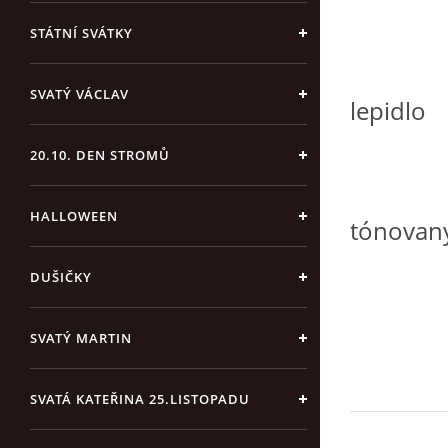
- chrá
STÁTNÍ SVÁTKY
- pigme
SVATÝ VÁCLAV
lepidlo
- vyrá
20.10. DEN STROMŮ
- píše
HALLOWEEN
tónovaný
či vel
DUŠIČKY
SVATÝ MARTIN
SVATÁ KATEŘINA 25.LISTOPADU