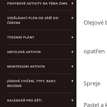
POHYBOVÉ AKTIVITY NA TÉMA ZIMA
VZDĚLÁVACÍ PLÁN OD ZÁŘÍ DO
Olejové 
ČERVNA
- k ře
TÝDENNÍ PLÁNY
- podk
opatřen
SMYSLOVÁ AKTIVITA
še
MONTESSORI AKTIVITA
JÓGOVÉ CVIČENÍ, TYPY, RADY,
Spreje
RECENZE
KALENDÁŘ PRO DĚTI
Pastel a 