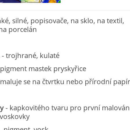
nké, silné, popisovače, na sklo, na textil,
 na porcelán
- trojhrané, kulaté
ent mastek pryskyřice
e se na čtvrtku nebo přírodní papí
y
- kapkovitého tvaru pro první malování
 voskovky
ment, vosk