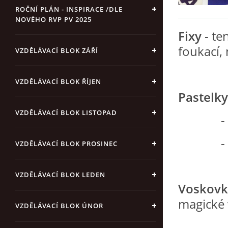
ROČNÍ PLÁN - INSPIRACE /DLE
NOVÉHO RVP PV 2025
Fixy
- te
foukací,
VZDĚLÁVACÍ BLOK ZÁŘÍ
VZDĚLÁVACÍ BLOK ŘÍJEN
Pastelky
VZDĚLÁVACÍ BLOK LISTOPAD
- pigm
- maluj
VZDĚLÁVACÍ BLOK PROSINEC
VZDĚLÁVACÍ BLOK LEDEN
Voskovk
magické
VZDĚLÁVACÍ BLOK ÚNOR
- pig