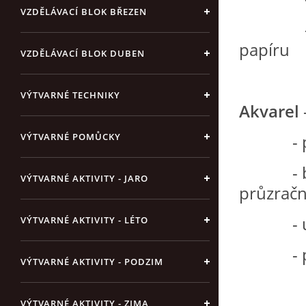
VZDĚLÁVACÍ BLOK BŘEZEN
- na de
papíru
VZDĚLÁVACÍ BLOK DUBEN
VÝTVARNÉ TECHNIKY
Akvarel
VÝTVARNÉ POMŮCKY
- pigm
- barvy 
VÝTVARNÉ AKTIVITY - JARO
průzrač
- uplat
VÝTVARNÉ AKTIVITY - LÉTO
- použ
VÝTVARNÉ AKTIVITY - PODZIM
VÝTVARNÉ AKTIVITY - ZIMA