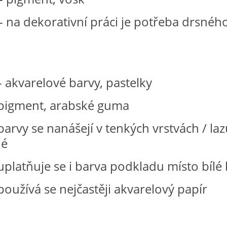
korativní práci je potřeba drsnéh
- akvarelové barvy, pastelky
ent, arabské guma
se nanášejí v tenkých vrstvách / lazu
né
ňuje se i barva podkladu místo bílé 
ívá se nejčastěji akvarelový pa