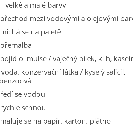
- velké a malé barvy
od mezi vodovými a olejovými bar
á se na paletě
emalba
o imulse / vaječný bílek, klíh, kasein
onzervační látka / kyselý salicil,
a benzoová
í se vodou
hle schnou
e se na papír, karton, plátno