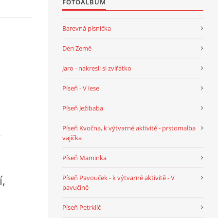
FOTOALBUM
Barevná písnička
Den Země
Jaro - nakresli si zvířátko
Píseň - V lese
Píseň Ježibaba
Píseň Kvočna, k výtvarné aktivitě - prstomalba
r
vajíčka
Píseň Maminka
,
Píseň Pavouček - k výtvarné aktivitě - V
pavučině
Píseň Petrklíč