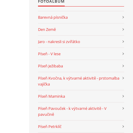
FOTOALBUM
Barevná písnička
Den Země
Jaro - nakresli si zvířátko
Píseň - V lese
Píseň Ježibaba
Píseň Kvočna, k výtvarné aktivitě - prstomalba
vajíčka
Píseň Maminka
Píseň Pavouček - k výtvarné aktivitě - V
pavučině
Píseň Petrklíč