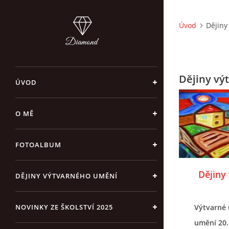
Úvod
Dějiny
Dějiny vý
ÚVOD
O MĚ
FOTOALBUM
Dějiny
DĚJINY VÝTVARNÉHO UMĚNÍ
NOVINKY ZE ŠKOLSTVÍ 2025
Výtvarné 
umění 20. 