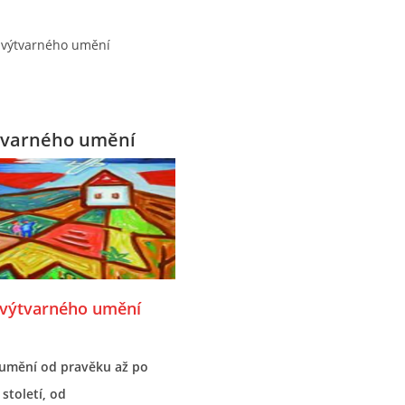
 výtvarného umění
tvarného umění
 výtvarného umění
umění od pravěku až po
století, od