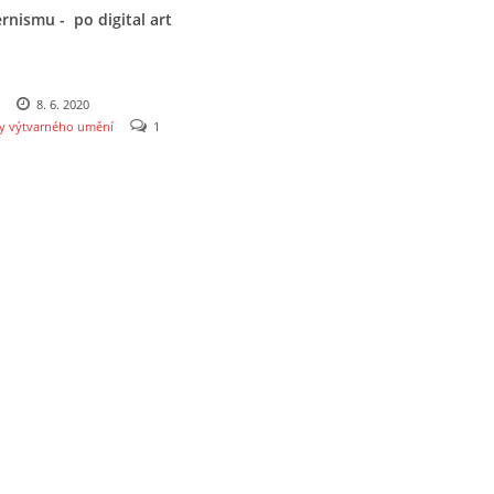
nismu - po digital art
8. 6. 2020
y výtvarného umění
1