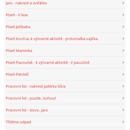
Jaro - nakresli si zvířátko
Píseň - V lese
HÁDANKY K TÉMATU JARO, LÉTO, PODZIM,ZIMA
Píseň Ježibaba
PÍSNĚ K TÉMATU JARO
Píseň Kvočna, k výtvarné aktivitě - prstomalba vajíčka
Píseň Maminka
BÁSNĚ K TÉMATU JARO
Píseň Pavouček - k výtvarné aktivitě - V pavučině
POHYBOVÉ AKTIVITY NA TÉMA JARO
Píseň Petrklíč
Pracovní list - nakresli jadérka šišce
PÍSNĚ K TÉMATU LÉTO
Pracovní list - puzzle , kohout
BÁSNĚ K TÉMATU LÉTO
Pracovní list - slova , jaro
Třídíme odpad
POHYBOVÉ AKTIVITY NA TÉMA LÉTO