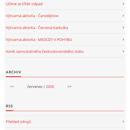
Učíme se třídit odpad
PÍSNĚ K TÉMATU PODZIM
Výtvarná aktivita - Čarodějnice
Výtvarná aktivita - Červená Karkulka
BÁSNĚ K TÉMATU PODZIM
Výtvarná aktivita - MEDÚZY V POHYBU
POHYBOVÉ AKTIVITY NA TÉMA PODZIM
Vznik samostatného československého státu
PÍSNĚ K TÉMATU ZIMA
ARCHIV
BÁSNĚ K TÉMATU ZIMA
<<
červenec /
2026
>>
POHYBOVÉ AKTIVITY NA TÉMA ZIMA
RSS
VZDĚLÁVACÍ PLÁN OD ZÁŘÍ DO ČERVNA
Přehled zdrojů