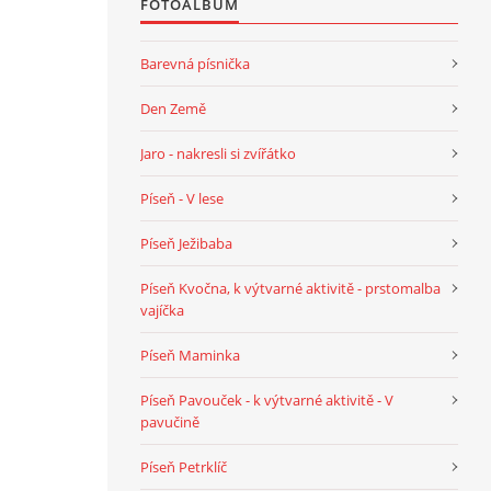
FOTOALBUM
Barevná písnička
Den Země
Jaro - nakresli si zvířátko
Píseň - V lese
Píseň Ježibaba
Píseň Kvočna, k výtvarné aktivitě - prstomalba
vajíčka
Píseň Maminka
Píseň Pavouček - k výtvarné aktivitě - V
pavučině
Píseň Petrklíč