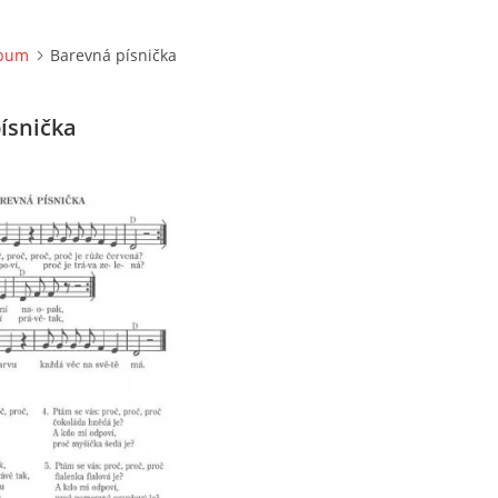
lbum
Barevná písnička
ísnička