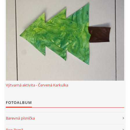
HÁDANKY K TÉMATU JARO, LÉTO, PODZIM,ZIMA
PÍSNĚ K TÉMATU JARO
BÁSNĚ K TÉMATU JARO
POHYBOVÉ AKTIVITY NA TÉMA JARO
Výtvarná aktivita - Červená Karkulka
PÍSNĚ K TÉMATU LÉTO
FOTOALBUM
BÁSNĚ K TÉMATU LÉTO
Barevná písnička
POHYBOVÉ AKTIVITY NA TÉMA LÉTO
Den Země