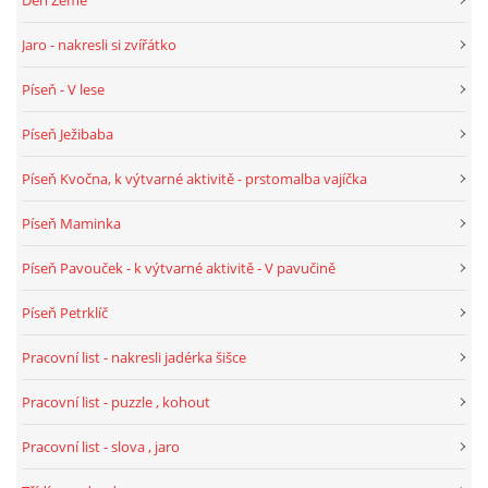
PÍSNĚ K TÉMATU PODZIM
Jaro - nakresli si zvířátko
Píseň - V lese
BÁSNĚ K TÉMATU PODZIM
Píseň Ježibaba
POHYBOVÉ AKTIVITY NA TÉMA PODZIM
Píseň Kvočna, k výtvarné aktivitě - prstomalba vajíčka
Píseň Maminka
PÍSNĚ K TÉMATU ZIMA
Píseň Pavouček - k výtvarné aktivitě - V pavučině
BÁSNĚ K TÉMATU ZIMA
Píseň Petrklíč
Pracovní list - nakresli jadérka šišce
POHYBOVÉ AKTIVITY NA TÉMA ZIMA
Pracovní list - puzzle , kohout
VZDĚLÁVACÍ PLÁN OD ZÁŘÍ DO ČERVNA
Pracovní list - slova , jaro