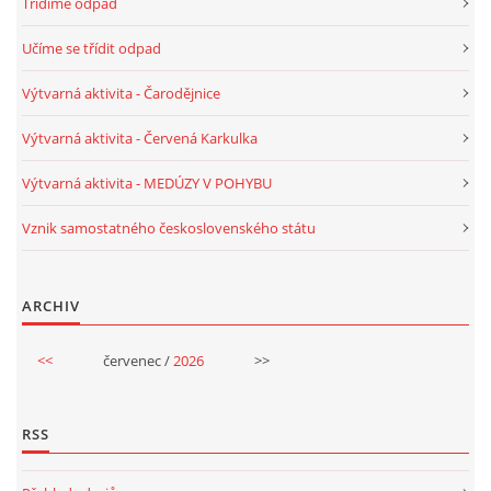
Třídíme odpad
TÝDENNÍ PLÁNY
Učíme se třídit odpad
SMYSLOVÁ AKTIVITA
Výtvarná aktivita - Čarodějnice
Výtvarná aktivita - Červená Karkulka
MONTESSORI AKTIVITA
Výtvarná aktivita - MEDÚZY V POHYBU
JÓGOVÉ CVIČENÍ, TYPY, RADY, RECENZE
Vznik samostatného československého státu
KALENDÁŘ PRO DĚTI
ARCHIV
STÁTNÍ SVÁTKY
<<
červenec /
2026
>>
SVATÝ VÁCLAV
RSS
20.10. DEN STROMŮ