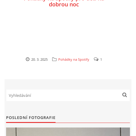
dobrou noc
VZDĚLÁVACÍ BLOK DUBEN
VÝTVARNÉ TECHNIKY
VÝTVARNÉ POMŮCKY
20. 3. 2025
Pohádky na Spotify
1
VÝTVARNÉ AKTIVITY - JARO
VÝTVARNÉ AKTIVITY - LÉTO
VÝTVARNÉ AKTIVITY - PODZIM
VÝTVARNÉ AKTIVITY - ZIMA
POSLEDNÍ FOTOGRAFIE
CHARAKTERISTIKA ROČNÍCH OBDOBÍ