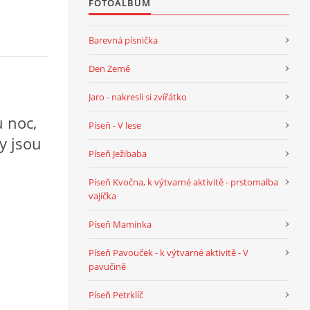
FOTOALBUM
Barevná písnička
Den Země
Jaro - nakresli si zvířátko
 noc,
Píseň - V lese
y jsou
Píseň Ježibaba
Píseň Kvočna, k výtvarné aktivitě - prstomalba
vajíčka
Píseň Maminka
Píseň Pavouček - k výtvarné aktivitě - V
pavučině
Píseň Petrklíč