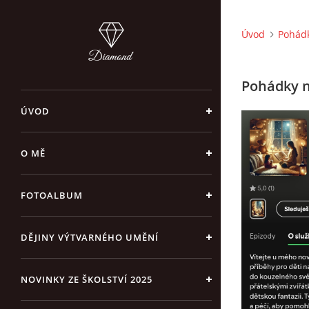
Úvod
Pohádk
Pohádky n
ÚVOD
O MĚ
FOTOALBUM
DĚJINY VÝTVARNÉHO UMĚNÍ
NOVINKY ZE ŠKOLSTVÍ 2025