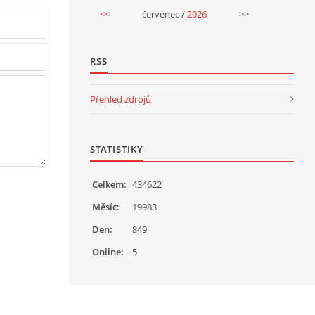
<<
červenec /
2026
>>
RSS
Přehled zdrojů
STATISTIKY
Celkem:
434622
Měsíc:
19983
Den:
849
Online:
5