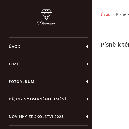
Úvod
Písně 
Písně k t
ÚVOD
O MĚ
FOTOALBUM
DĚJINY VÝTVARNÉHO UMĚNÍ
NOVINKY ZE ŠKOLSTVÍ 2025