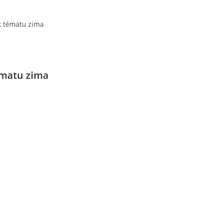
k tématu zima
ématu zima