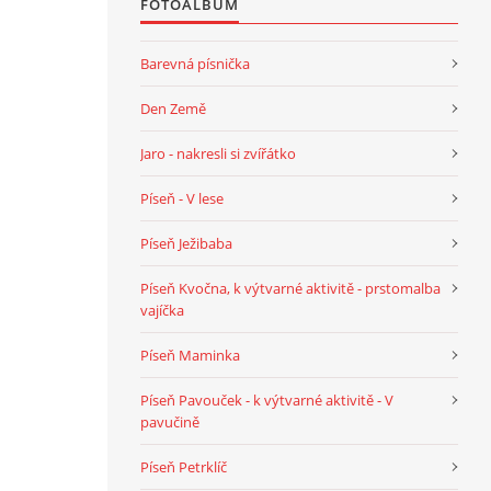
FOTOALBUM
Barevná písnička
Den Země
Jaro - nakresli si zvířátko
Píseň - V lese
Píseň Ježibaba
Píseň Kvočna, k výtvarné aktivitě - prstomalba
vajíčka
Píseň Maminka
Píseň Pavouček - k výtvarné aktivitě - V
pavučině
Píseň Petrklíč