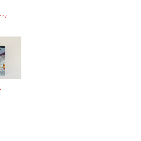
nihy
-