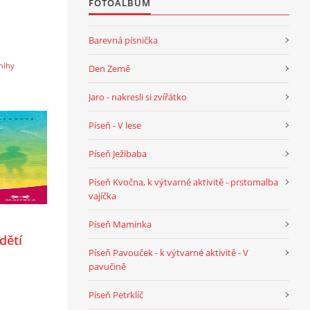
FOTOALBUM
Barevná písnička
nihy
Den Země
Jaro - nakresli si zvířátko
Píseň - V lese
Píseň Ježibaba
Píseň Kvočna, k výtvarné aktivitě - prstomalba
vajíčka
Píseň Maminka
dětí
Píseň Pavouček - k výtvarné aktivitě - V
pavučině
Píseň Petrklíč