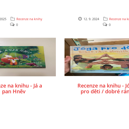
 2025
Recenze na knihy
12. 9. 2024
Recenze na k
0
0
ze na knihu - Já a
Recenze na knihu - J
pan Hněv
pro děti / dobré rá
sluníčko