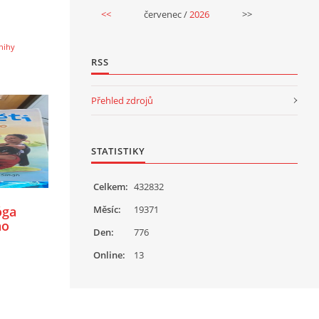
<<
červenec /
2026
>>
nihy
RSS
Přehled zdrojů
STATISTIKY
Celkem:
432832
Měsíc:
19371
óga
no
Den:
776
Online:
13