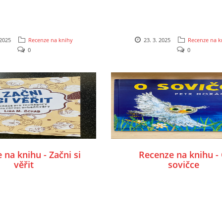
 2025
Recenze na knihy
23. 3. 2025
Recenze na k
0
0
 na knihu - Začni si
Recenze na knihu -
věřit
sovičce