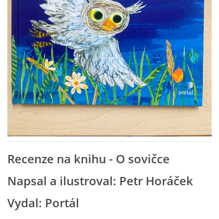
VZDĚLÁVACÍ BLOK ZÁŘÍ
VZDĚLÁVACÍ BLOK ŘÍJEN
VZDĚLÁVACÍ BLOK LISTOPAD
VZDĚLÁVACÍ BLOK PROSINEC
VZDĚLÁVACÍ BLOK LEDEN
Recenze na knihu - O sovičce
VZDĚLÁVACÍ BLOK ÚNOR
Napsal a ilustroval: Petr Horáček
VZDĚLÁVACÍ BLOK BŘEZEN
Vydal: Portál