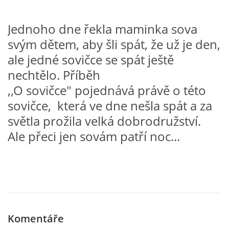
VZDĚLÁVACÍ BLOK DUBEN
Jednoho dne řekla maminka sova
VÝTVARNÉ TECHNIKY
svým dětem, aby šli spát, že už je den,
ale jedné sovičce se spát ještě
nechtělo. Příběh
VÝTVARNÉ POMŮCKY
,,O sovičce" pojednává právě o této
sovičce, která ve dne nešla spát a za
VÝTVARNÉ AKTIVITY - JARO
světla prožila velká dobrodružství.
Ale přeci jen sovám patří noc...
VÝTVARNÉ AKTIVITY - LÉTO
VÝTVARNÉ AKTIVITY - PODZIM
VÝTVARNÉ AKTIVITY - ZIMA
Komentáře
CHARAKTERISTIKA ROČNÍCH OBDOBÍ