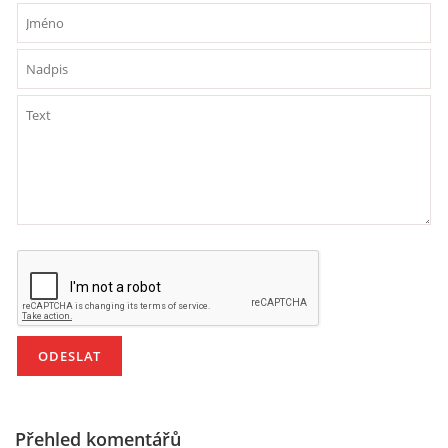
HÁDANKY K TÉMATU JARO, LÉTO, PODZIM,ZIMA
PÍSNĚ K TÉMATU JARO
BÁSNĚ K TÉMATU JARO
POHYBOVÉ AKTIVITY NA TÉMA JARO
PÍSNĚ K TÉMATU LÉTO
BÁSNĚ K TÉMATU LÉTO
POHYBOVÉ AKTIVITY NA TÉMA LÉTO
Přehled komentářů