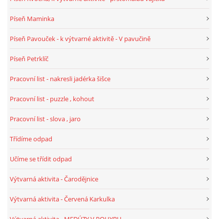
Píseň Maminka
HALLOWEEN
Píseň Pavouček - k výtvarné aktivitě - V pavučině
DUŠIČKY
Píseň Petrklíč
Pracovní list - nakresli jadérka šišce
SVATÝ MARTIN
Pracovní list - puzzle , kohout
SVATÁ KATEŘINA 25.LISTOPADU
Pracovní list - slova , jaro
Třídíme odpad
SVATÁ BARBORA 4.12.
Učíme se třídit odpad
MIKULÁŠ, ČERTI
Výtvarná aktivita - Čarodějnice
Výtvarná aktivita - Červená Karkulka
MASOPUST