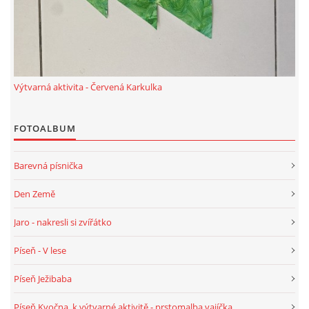
TÝDENNÍ PLÁNY
SMYSLOVÁ AKTIVITA
Výtvarná aktivita - Červená Karkulka
MONTESSORI AKTIVITA
FOTOALBUM
JÓGOVÉ CVIČENÍ, TYPY, RADY, RECENZE
Barevná písnička
KALENDÁŘ PRO DĚTI
Den Země
STÁTNÍ SVÁTKY
Jaro - nakresli si zvířátko
Píseň - V lese
SVATÝ VÁCLAV
Píseň Ježibaba
20.10. DEN STROMŮ
Píseň Kvočna, k výtvarné aktivitě - prstomalba vajíčka