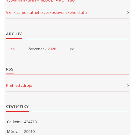
Výtvarná aktivita - MEDÚZY V POHYBU
VELIKONOCE
Vznik samostatného československého státu
SVĚTOVÝ DEN VODY 22. BŘEZEN
ARCHIV
KREATIVNÍ OVOCNÉ A ZELENINOVÉ MLSÁNÍ
<<
červenec /
2026
>>
RECENZE NA KNIHY
RSS
RECENZE NA HRAČKY
Přehled zdrojů
MIKULÁŠSKÁ NADÍLKA
STATISTIKY
VÁNOČNÍ TVOŘENÍ
Celkem:
434713
Měsíc:
20010