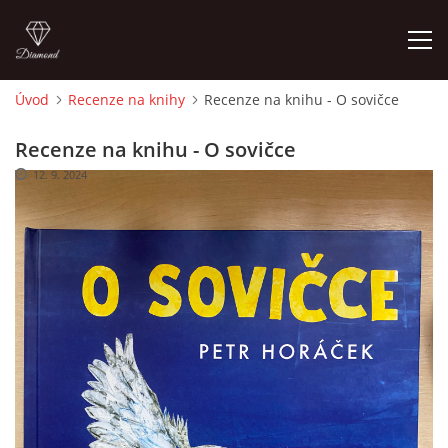
Úvod
Recenze na knihy
Recenze na knihu - O sovičce
ÚVOD
Recenze na knihu - O sovičce
12. 9. 2024
O MĚ
FOTOALBUM
DĚJINY VÝTVARNÉHO UMĚNÍ
NOVINKY ZE ŠKOLSTVÍ 2025
ROČNÍ PLÁN - INSPIRACE /DLE NOVÉHO RVP PV 2025