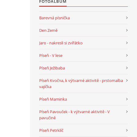
FOTOALBUM
Barevná písnička
Den Země
Jaro - nakresli si zvířátko
Píseň - V lese
Píseň Ježibaba
Píseň Kvočna, k výtvarné aktivitě - prstomalba
vajíčka
Píseň Maminka
Píseň Pavouček - k výtvarné aktivitě - V
pavučině
Píseň Petrklíč