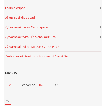
Třídíme odpad
HALLOWEEN
Učíme se třídit odpad
Výtvarná aktivita - Čarodějnice
DUŠIČKY
Výtvarná aktivita - Červená Karkulka
SVATÝ MARTIN
Výtvarná aktivita - MEDÚZY V POHYBU
Vznik samostatného československého státu
SVATÁ KATEŘINA 25.LISTOPADU
SVATÁ BARBORA 4.12.
ARCHIV
<<
červenec /
2026
>>
MIKULÁŠ, ČERTI
MASOPUST
RSS