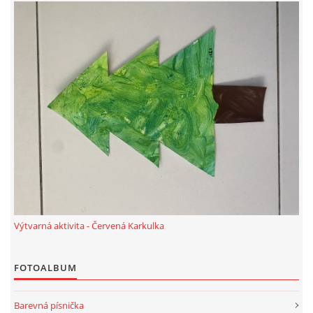
PÍSNĚ K TÉMATU PODZIM
BÁSNĚ K TÉMATU PODZIM
POHYBOVÉ AKTIVITY NA TÉMA PODZIM
PÍSNĚ K TÉMATU ZIMA
BÁSNĚ K TÉMATU ZIMA
Výtvarná aktivita - Červená Karkulka
POHYBOVÉ AKTIVITY NA TÉMA ZIMA
FOTOALBUM
VZDĚLÁVACÍ PLÁN OD ZÁŘÍ DO ČERVNA
Barevná písnička