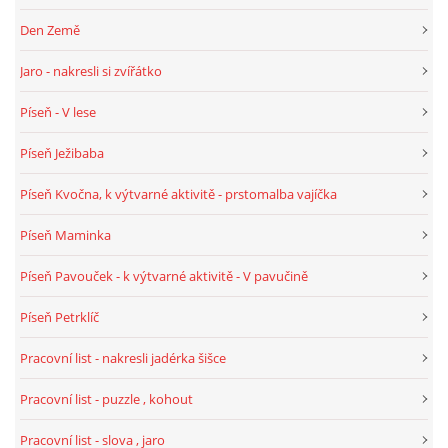
TÝDENNÍ PLÁNY
Den Země
Jaro - nakresli si zvířátko
SMYSLOVÁ AKTIVITA
Píseň - V lese
MONTESSORI AKTIVITA
Píseň Ježibaba
Píseň Kvočna, k výtvarné aktivitě - prstomalba vajíčka
JÓGOVÉ CVIČENÍ, TYPY, RADY, RECENZE
Píseň Maminka
KALENDÁŘ PRO DĚTI
Píseň Pavouček - k výtvarné aktivitě - V pavučině
Píseň Petrklíč
STÁTNÍ SVÁTKY
Pracovní list - nakresli jadérka šišce
SVATÝ VÁCLAV
Pracovní list - puzzle , kohout
Pracovní list - slova , jaro
20.10. DEN STROMŮ