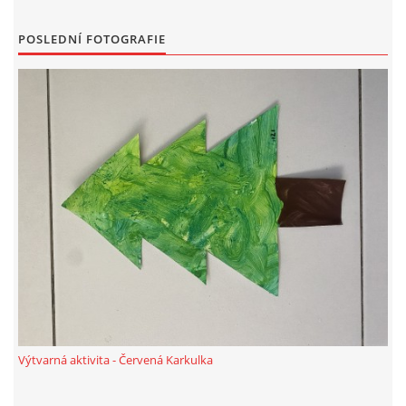
UČTE DĚTI PROŽITKEM
POSLEDNÍ FOTOGRAFIE
ŠABLONY
SENZORY PLAY
DOPORUČUJI
POLYTECHNICKÉ ČINNOSTI
PORTFÓLIO DÍTĚTE
MOTIVAČNÍ CITÁTY PRO UČITELE
Výtvarná aktivita - Červená Karkulka
POKUSY