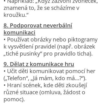
• Například: „Když zazvoní zvoneček,
TÝDENNÍ PLÁNY
znamená to, že se scházíme v
kroužku.“
SMYSLOVÁ AKTIVITA
8. Podporovat neverbální
komunikaci
MONTESSORI AKTIVITA
• Používat obrázky nebo piktogramy
k vysvětlení pravidel (např. obrázek
JÓGOVÉ CVIČENÍ, TYPY, RADY, RECENZE
„tiché pusinky“ pro pravidlo ticha).
KALENDÁŘ PRO DĚTI
9. Dělat z komunikace hru
• Učit děti komunikovat pomocí her
STÁTNÍ SVÁTKY
(„Telefon“, „Já mám, kdo má…?“).
• Hraní scének, kde děti zkoušejí
SVATÝ VÁCLAV
různé situace (omluva, žádost o
pomoc).
20.10. DEN STROMŮ