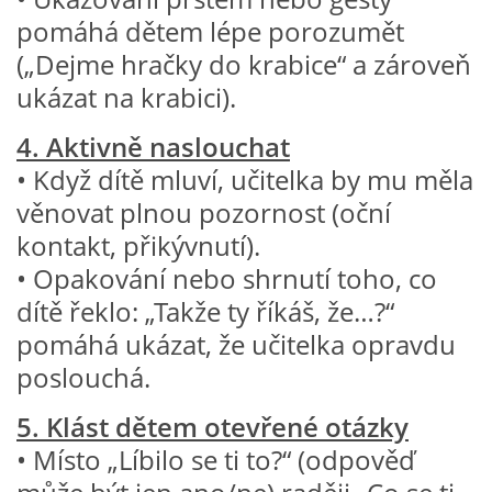
pomáhá dětem lépe porozumět
(„Dejme hračky do krabice“ a zároveň
HÁDANKY K TÉMATU JARO, LÉTO, PODZIM,ZIMA
ukázat na krabici).
PÍSNĚ K TÉMATU JARO
4. Aktivně naslouchat
• Když dítě mluví, učitelka by mu měla
BÁSNĚ K TÉMATU JARO
věnovat plnou pozornost (oční
kontakt, přikývnutí).
POHYBOVÉ AKTIVITY NA TÉMA JARO
• Opakování nebo shrnutí toho, co
dítě řeklo: „Takže ty říkáš, že…?“
PÍSNĚ K TÉMATU LÉTO
pomáhá ukázat, že učitelka opravdu
poslouchá.
BÁSNĚ K TÉMATU LÉTO
5. Klást dětem otevřené otázky
• Místo „Líbilo se ti to?“ (odpověď
POHYBOVÉ AKTIVITY NA TÉMA LÉTO