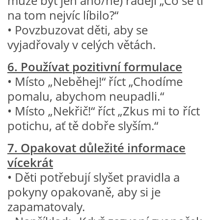
může být jen ano/ne) raději „Co se ti
na tom nejvíc líbilo?“
PÍSNĚ K TÉMATU PODZIM
• Povzbuzovat děti, aby se
vyjadřovaly v celých větách.
BÁSNĚ K TÉMATU PODZIM
6. Používat pozitivní formulace
• Místo „Neběhej!“ říct „Chodíme
POHYBOVÉ AKTIVITY NA TÉMA PODZIM
pomalu, abychom neupadli.“
• Místo „Nekřič!“ říct „Zkus mi to říct
PÍSNĚ K TÉMATU ZIMA
potichu, ať tě dobře slyším.“
BÁSNĚ K TÉMATU ZIMA
7. Opakovat důležité informace
vícekrát
POHYBOVÉ AKTIVITY NA TÉMA ZIMA
• Děti potřebují slyšet pravidla a
pokyny opakovaně, aby si je
VZDĚLÁVACÍ PLÁN OD ZÁŘÍ DO ČERVNA
zapamatovaly.