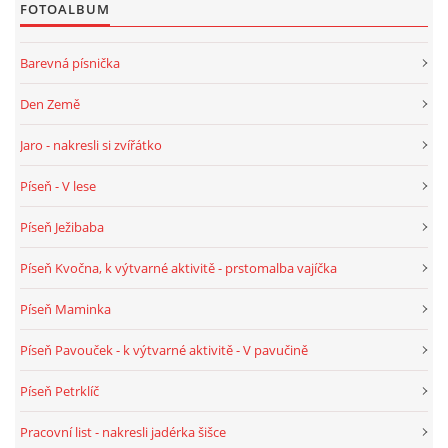
FOTOALBUM
POZITIVNÍ AFIRMACE PRO DĚTI
Barevná písnička
Den Země
PSYCHOHYGIENA PRO UČITELKY
Jaro - nakresli si zvířátko
UČITELSKÁ SEBEREFLEXE
Píseň - V lese
Píseň Ježibaba
DĚTSKÝ VZTEK
Píseň Kvočna, k výtvarné aktivitě - prstomalba vajíčka
DĚTSKÝ SMUTEK
Píseň Maminka
Píseň Pavouček - k výtvarné aktivitě - V pavučině
EFEKTIVNÍ KOMUNIKACE S DĚTMI
Píseň Petrklíč
CO BY MĚLO DÍTĚ ZVLÁDNOUT PŘED VSTUPEM DO ZŠ
Pracovní list - nakresli jadérka šišce