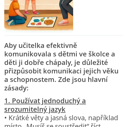
VZDĚLÁVACÍ BLOK ZÁŘÍ
VZDĚLÁVACÍ BLOK ŘÍJEN
Aby učitelka efektivně
VZDĚLÁVACÍ BLOK LISTOPAD
komunikovala s dětmi ve školce a
děti ji dobře chápaly, je důležité
VZDĚLÁVACÍ BLOK PROSINEC
přizpůsobit komunikaci jejich věku
a schopnostem. Zde jsou hlavní
VZDĚLÁVACÍ BLOK LEDEN
zásady:
VZDĚLÁVACÍ BLOK ÚNOR
1. Používat jednoduchý a
srozumitelný jazyk
VZDĚLÁVACÍ BLOK BŘEZEN
• Krátké věty a jasná slova, například
místo „Musíš se soustředit“ říct