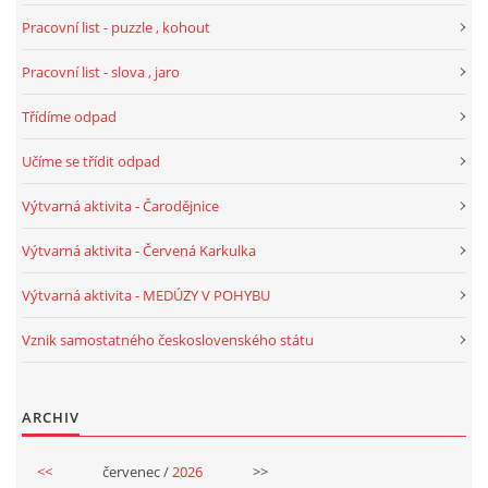
Pracovní list - puzzle , kohout
SPORTÍK - DĚTI V POHYBU
Pracovní list - slova , jaro
STOP ŠIKANĚ ANEB ŠIKANA BOLÍ
Třídíme odpad
Učíme se třídit odpad
VĚDOMÁ VÝCHOVA
Výtvarná aktivita - Čarodějnice
SADA EMOČNÍCH HER PRO DĚTI 3 - 4 ROKY
Výtvarná aktivita - Červená Karkulka
Výtvarná aktivita - MEDÚZY V POHYBU
MERCH
Vznik samostatného československého státu
MOJE TVORBA POHÁDEK PRO DĚTI
ARCHIV
POHÁDKY NA SPOTIFY
<<
červenec /
2026
>>