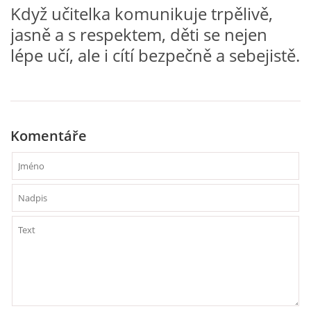
Když učitelka komunikuje trpělivě,
jasně a s respektem, děti se nejen
HALLOWEEN
lépe učí, ale i cítí bezpečně a sebejistě.
DUŠIČKY
SVATÝ MARTIN
Komentáře
SVATÁ KATEŘINA 25.LISTOPADU
SVATÁ BARBORA 4.12.
MIKULÁŠ, ČERTI
MASOPUST