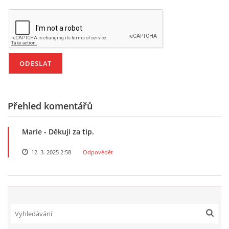
VELIKONOCE
SVĚTOVÝ DEN VODY 22. BŘEZEN
KREATIVNÍ OVOCNÉ A ZELENINOVÉ MLSÁNÍ
Přehled komentářů
RECENZE NA KNIHY
Marie
- Děkuji za tip.
RECENZE NA HRAČKY
12. 3. 2025 2:58
Odpovědět
MIKULÁŠSKÁ NADÍLKA
VÁNOČNÍ TVOŘENÍ