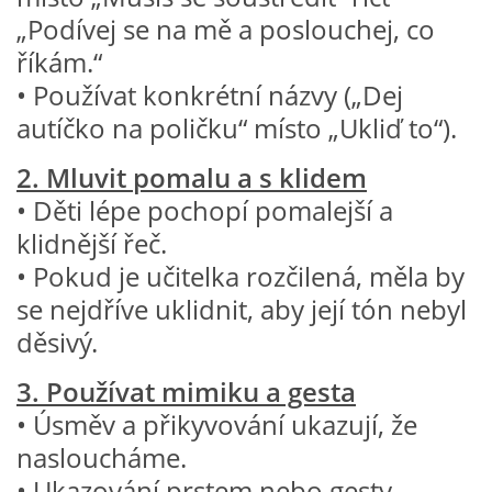
VZDĚLÁVACÍ BLOK DUBEN
„Podívej se na mě a poslouchej, co
říkám.“
VÝTVARNÉ TECHNIKY
• Používat konkrétní názvy („Dej
autíčko na poličku“ místo „Ukliď to“).
VÝTVARNÉ POMŮCKY
2. Mluvit pomalu a s klidem
• Děti lépe pochopí pomalejší a
VÝTVARNÉ AKTIVITY - JARO
klidnější řeč.
• Pokud je učitelka rozčilená, měla by
VÝTVARNÉ AKTIVITY - LÉTO
se nejdříve uklidnit, aby její tón nebyl
děsivý.
VÝTVARNÉ AKTIVITY - PODZIM
3. Používat mimiku a gesta
• Úsměv a přikyvování ukazují, že
VÝTVARNÉ AKTIVITY - ZIMA
nasloucháme.
• Ukazování prstem nebo gesty
CHARAKTERISTIKA ROČNÍCH OBDOBÍ