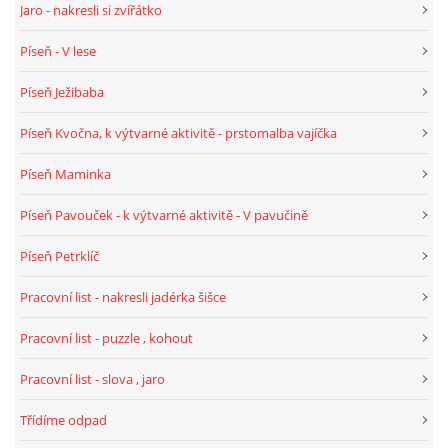
Jaro - nakresli si zvířátko
Píseň - V lese
HÁDANKY K TÉMATU JARO, LÉTO, PODZIM,ZIMA
Píseň Ježibaba
PÍSNĚ K TÉMATU JARO
Píseň Kvočna, k výtvarné aktivitě - prstomalba vajíčka
Píseň Maminka
BÁSNĚ K TÉMATU JARO
Píseň Pavouček - k výtvarné aktivitě - V pavučině
POHYBOVÉ AKTIVITY NA TÉMA JARO
Píseň Petrklíč
Pracovní list - nakresli jadérka šišce
PÍSNĚ K TÉMATU LÉTO
Pracovní list - puzzle , kohout
BÁSNĚ K TÉMATU LÉTO
Pracovní list - slova , jaro
Třídíme odpad
POHYBOVÉ AKTIVITY NA TÉMA LÉTO