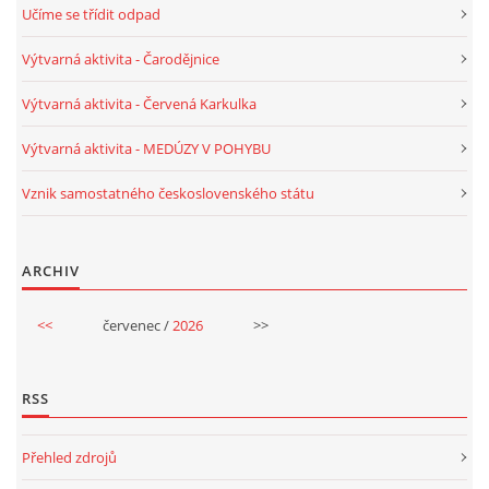
Učíme se třídit odpad
PÍSNĚ K TÉMATU PODZIM
Výtvarná aktivita - Čarodějnice
Výtvarná aktivita - Červená Karkulka
BÁSNĚ K TÉMATU PODZIM
Výtvarná aktivita - MEDÚZY V POHYBU
POHYBOVÉ AKTIVITY NA TÉMA PODZIM
Vznik samostatného československého státu
PÍSNĚ K TÉMATU ZIMA
ARCHIV
BÁSNĚ K TÉMATU ZIMA
<<
červenec /
2026
>>
POHYBOVÉ AKTIVITY NA TÉMA ZIMA
RSS
VZDĚLÁVACÍ PLÁN OD ZÁŘÍ DO ČERVNA
Přehled zdrojů