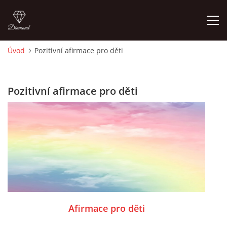
Úvod
Pozitivní afirmace pro děti
ÚVOD
Pozitivní afirmace pro děti
O MĚ
FOTOALBUM
DĚJINY VÝTVARNÉHO UMĚNÍ
NOVINKY ZE ŠKOLSTVÍ 2025
Afirmace pro děti
ROČNÍ PLÁN - INSPIRACE /DLE NOVÉHO RVP PV 2025