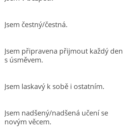
TÝDENNÍ PLÁNY
Jsem čestný/čestná.
SMYSLOVÁ AKTIVITA
MONTESSORI AKTIVITA
Jsem připravena přijmout každý den
s úsměvem.
JÓGOVÉ CVIČENÍ, TYPY, RADY, RECENZE
KALENDÁŘ PRO DĚTI
Jsem laskavý k sobě i ostatním.
STÁTNÍ SVÁTKY
Jsem nadšený/nadšená učení se
SVATÝ VÁCLAV
novým věcem.
20.10. DEN STROMŮ