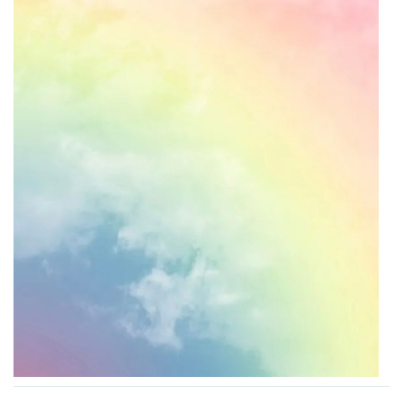
VZDĚLÁVACÍ BLOK ZÁŘÍ
VZDĚLÁVACÍ BLOK ŘÍJEN
VZDĚLÁVACÍ BLOK LISTOPAD
VZDĚLÁVACÍ BLOK PROSINEC
VZDĚLÁVACÍ BLOK LEDEN
VZDĚLÁVACÍ BLOK ÚNOR
VZDĚLÁVACÍ BLOK BŘEZEN