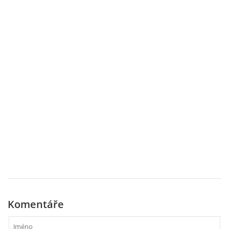
UČTE DĚTI PROŽITKEM
ŠABLONY
SENZORY PLAY
DOPORUČUJI
POLYTECHNICKÉ ČINNOSTI
PORTFÓLIO DÍTĚTE
MOTIVAČNÍ CITÁTY PRO UČITELE
Komentáře
POKUSY