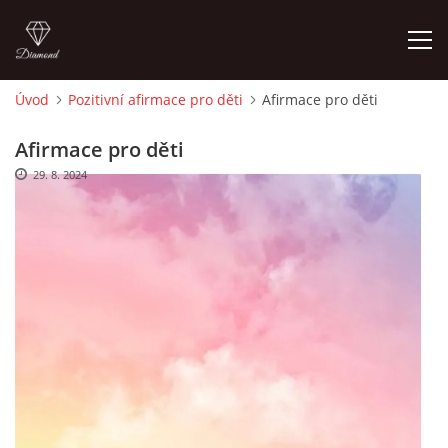
Úvod
Pozitivní afirmace pro děti
Afirmace pro děti
ÚVOD
Afirmace pro děti
29. 8. 2024
O MĚ
FOTOALBUM
DĚJINY VÝTVARNÉHO UMĚNÍ
NOVINKY ZE ŠKOLSTVÍ 2025
ROČNÍ PLÁN - INSPIRACE /DLE NOVÉHO RVP PV 2025