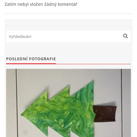
Zatím nebyl vložen žádný komentář
SPORTÍK - DĚTI V POHYBU
STOP ŠIKANĚ ANEB ŠIKANA BOLÍ
VĚDOMÁ VÝCHOVA
POSLEDNÍ FOTOGRAFIE
SADA EMOČNÍCH HER PRO DĚTI 3 - 4 ROKY
MERCH
MOJE TVORBA POHÁDEK PRO DĚTI
POHÁDKY NA SPOTIFY