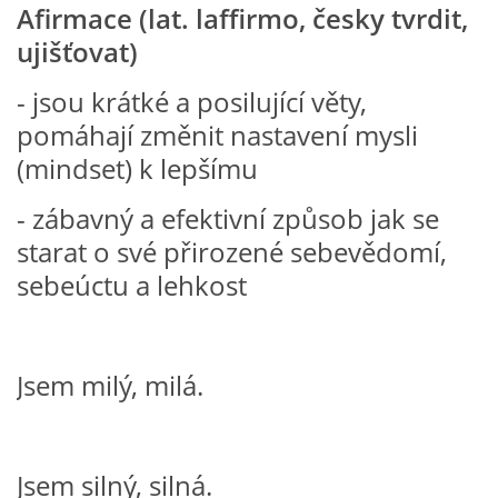
Afirmace (lat. laffirmo, česky tvrdit,
VZDĚLÁVACÍ BLOK DUBEN
ujišťovat)
VÝTVARNÉ TECHNIKY
- jsou krátké a posilující věty,
pomáhají změnit nastavení mysli
VÝTVARNÉ POMŮCKY
(mindset) k lepšímu
- zábavný a efektivní způsob jak se
VÝTVARNÉ AKTIVITY - JARO
starat o své přirozené sebevědomí,
sebeúctu a lehkost
VÝTVARNÉ AKTIVITY - LÉTO
VÝTVARNÉ AKTIVITY - PODZIM
Jsem milý, milá.
VÝTVARNÉ AKTIVITY - ZIMA
Jsem silný, silná.
CHARAKTERISTIKA ROČNÍCH OBDOBÍ