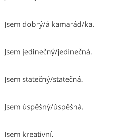
HÁDANKY K TÉMATU JARO, LÉTO, PODZIM,ZIMA
Jsem dobrý/á kamarád/ka.
PÍSNĚ K TÉMATU JARO
Jsem jedinečný/jedinečná.
BÁSNĚ K TÉMATU JARO
POHYBOVÉ AKTIVITY NA TÉMA JARO
Jsem statečný/statečná.
PÍSNĚ K TÉMATU LÉTO
Jsem úspěšný/úspěšná.
BÁSNĚ K TÉMATU LÉTO
POHYBOVÉ AKTIVITY NA TÉMA LÉTO
Jsem kreativní.