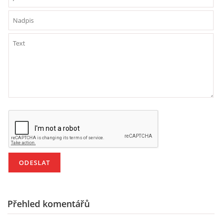
POZITIVNÍ AFIRMACE PRO DĚTI
PSYCHOHYGIENA PRO UČITELKY
UČITELSKÁ SEBEREFLEXE
DĚTSKÝ VZTEK
DĚTSKÝ SMUTEK
EFEKTIVNÍ KOMUNIKACE S DĚTMI
Přehled komentářů
CO BY MĚLO DÍTĚ ZVLÁDNOUT PŘED VSTUPEM DO ZŠ