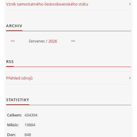
Vznik samostatného československého státu
ARCHIV
<<
červenec /
2026
>>
RSS
Přehled zdrojů
STATISTIKY
Celkem:
434394
Měsíc:
19884
Den:
848