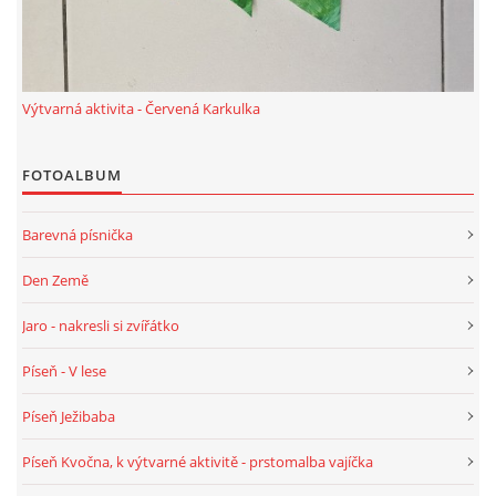
SPONZOŘI
Výtvarná aktivita - Červená Karkulka
© 2026 eStránky.cz
|
RSS
FOTOALBUM
Barevná písnička
Den Země
Jaro - nakresli si zvířátko
Píseň - V lese
Píseň Ježibaba
Píseň Kvočna, k výtvarné aktivitě - prstomalba vajíčka