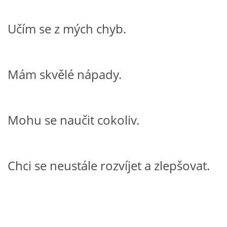
VELIKONOCE
Učím se z mých chyb.
SVĚTOVÝ DEN VODY 22. BŘEZEN
Mám skvělé nápady.
KREATIVNÍ OVOCNÉ A ZELENINOVÉ MLSÁNÍ
RECENZE NA KNIHY
Mohu se naučit cokoliv.
RECENZE NA HRAČKY
Chci se neustále rozvíjet a zlepšovat.
MIKULÁŠSKÁ NADÍLKA
VÁNOČNÍ TVOŘENÍ