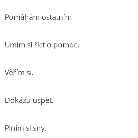
Pomáhám ostatním
HALLOWEEN
DUŠIČKY
Umím si říct o pomoc.
SVATÝ MARTIN
Věřím si.
SVATÁ KATEŘINA 25.LISTOPADU
SVATÁ BARBORA 4.12.
Dokážu uspět.
MIKULÁŠ, ČERTI
Plním si sny.
MASOPUST