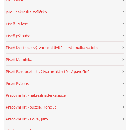
PÍSNĚ K TÉMATU PODZIM
Jaro - nakresli si zvířátko
Píseň - V lese
BÁSNĚ K TÉMATU PODZIM
Píseň Ježibaba
POHYBOVÉ AKTIVITY NA TÉMA PODZIM
Píseň Kvočna, k výtvarné aktivitě - prstomalba vajíčka
Píseň Maminka
PÍSNĚ K TÉMATU ZIMA
Píseň Pavouček - k výtvarné aktivitě - V pavučině
BÁSNĚ K TÉMATU ZIMA
Píseň Petrklíč
Pracovní list - nakresli jadérka šišce
POHYBOVÉ AKTIVITY NA TÉMA ZIMA
Pracovní list - puzzle , kohout
VZDĚLÁVACÍ PLÁN OD ZÁŘÍ DO ČERVNA
Pracovní list - slova , jaro