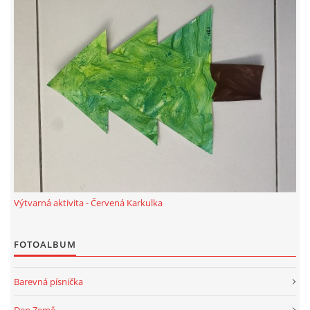
HÁDANKY K TÉMATU JARO, LÉTO, PODZIM,ZIMA
PÍSNĚ K TÉMATU JARO
BÁSNĚ K TÉMATU JARO
POHYBOVÉ AKTIVITY NA TÉMA JARO
Výtvarná aktivita - Červená Karkulka
PÍSNĚ K TÉMATU LÉTO
FOTOALBUM
BÁSNĚ K TÉMATU LÉTO
Barevná písnička
POHYBOVÉ AKTIVITY NA TÉMA LÉTO
Den Země