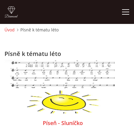
Úvod
Písně k tématu léto
ÚVOD
Písně k tématu léto
O MĚ
FOTOALBUM
DĚJINY VÝTVARNÉHO UMĚNÍ
NOVINKY ZE ŠKOLSTVÍ 2025
Píseň - Sluníčko
ROČNÍ PLÁN - INSPIRACE /DLE NOVÉHO RVP PV 2025