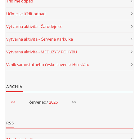
Třídíme odpad
TÝDENNÍ PLÁNY
Učíme se třídit odpad
SMYSLOVÁ AKTIVITA
Výtvarná aktivita - Čarodějnice
Výtvarná aktivita - Červená Karkulka
MONTESSORI AKTIVITA
Výtvarná aktivita - MEDÚZY V POHYBU
JÓGOVÉ CVIČENÍ, TYPY, RADY, RECENZE
Vznik samostatného československého státu
KALENDÁŘ PRO DĚTI
ARCHIV
STÁTNÍ SVÁTKY
<<
červenec /
2026
>>
SVATÝ VÁCLAV
RSS
20.10. DEN STROMŮ