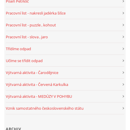
Píseň Petrklíč
TÝDENNÍ PLÁNY
Pracovní list - nakresli jadérka šišce
SMYSLOVÁ AKTIVITA
Pracovní list - puzzle , kohout
Pracovní list - slova , jaro
MONTESSORI AKTIVITA
Třídíme odpad
JÓGOVÉ CVIČENÍ, TYPY, RADY, RECENZE
Učíme se třídit odpad
Výtvarná aktivita - Čarodějnice
KALENDÁŘ PRO DĚTI
Výtvarná aktivita - Červená Karkulka
STÁTNÍ SVÁTKY
Výtvarná aktivita - MEDÚZY V POHYBU
Vznik samostatného československého státu
SVATÝ VÁCLAV
20.10. DEN STROMŮ
ARCHIV