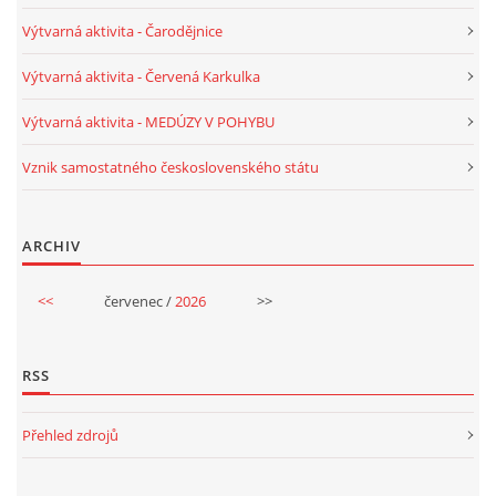
TÝDENNÍ PLÁNY
Výtvarná aktivita - Čarodějnice
Výtvarná aktivita - Červená Karkulka
SMYSLOVÁ AKTIVITA
Výtvarná aktivita - MEDÚZY V POHYBU
MONTESSORI AKTIVITA
Vznik samostatného československého státu
JÓGOVÉ CVIČENÍ, TYPY, RADY, RECENZE
ARCHIV
KALENDÁŘ PRO DĚTI
<<
červenec /
2026
>>
STÁTNÍ SVÁTKY
RSS
SVATÝ VÁCLAV
Přehled zdrojů
20.10. DEN STROMŮ