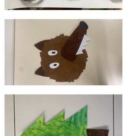
VZDĚLÁVACÍ BLOK ZÁŘÍ
VZDĚLÁVACÍ BLOK ŘÍJEN
VZDĚLÁVACÍ BLOK LISTOPAD
VZDĚLÁVACÍ BLOK PROSINEC
VZDĚLÁVACÍ BLOK LEDEN
VZDĚLÁVACÍ BLOK ÚNOR
VZDĚLÁVACÍ BLOK BŘEZEN