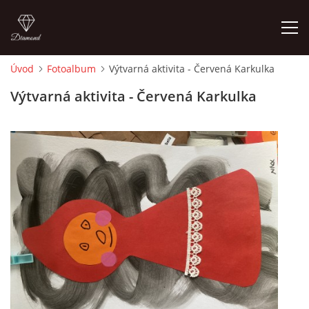
Úvod
Fotoalbum
Výtvarná aktivita - Červená Karkulka
ÚVOD
Výtvarná aktivita - Červená Karkulka
O MĚ
FOTOALBUM
DĚJINY VÝTVARNÉHO UMĚNÍ
NOVINKY ZE ŠKOLSTVÍ 2025
ROČNÍ PLÁN - INSPIRACE /DLE NOVÉHO RVP PV 2025