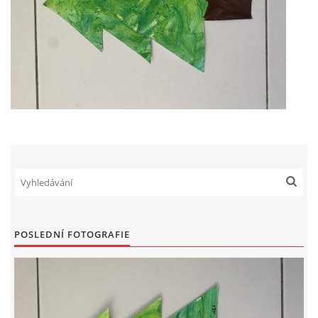
VZDĚLÁVACÍ BLOK DUBEN
VÝTVARNÉ TECHNIKY
VÝTVARNÉ POMŮCKY
VÝTVARNÉ AKTIVITY - JARO
VÝTVARNÉ AKTIVITY - LÉTO
VÝTVARNÉ AKTIVITY - PODZIM
POSLEDNÍ FOTOGRAFIE
VÝTVARNÉ AKTIVITY - ZIMA
CHARAKTERISTIKA ROČNÍCH OBDOBÍ