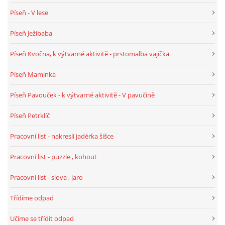
Píseň - V lese
PÍSNĚ K TÉMATU PODZIM
Píseň Ježibaba
BÁSNĚ K TÉMATU PODZIM
Píseň Kvočna, k výtvarné aktivitě - prstomalba vajíčka
Píseň Maminka
POHYBOVÉ AKTIVITY NA TÉMA PODZIM
Píseň Pavouček - k výtvarné aktivitě - V pavučině
PÍSNĚ K TÉMATU ZIMA
Píseň Petrklíč
Pracovní list - nakresli jadérka šišce
BÁSNĚ K TÉMATU ZIMA
Pracovní list - puzzle , kohout
POHYBOVÉ AKTIVITY NA TÉMA ZIMA
Pracovní list - slova , jaro
Třídíme odpad
VZDĚLÁVACÍ PLÁN OD ZÁŘÍ DO ČERVNA
Učíme se třídit odpad