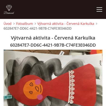
Úvod
Fotoalbum
Výtvarná aktivita - Červená Karkulka
602847E7-DD6C-4421-9B7B-C74FE3E046DD
ÚVOD
Výtvarná aktivita - Červená Karkulka
O MĚ
602847E7-DD6C-4421-9B7B-C74FE3E046DD
FOTOALBUM
DĚJINY VÝTVARNÉHO UMĚNÍ
NOVINKY ZE ŠKOLSTVÍ 2025
ROČNÍ PLÁN - INSPIRACE /DLE NOVÉHO RVP PV 2025