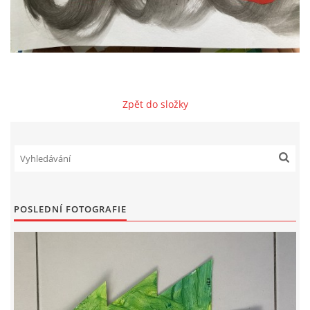
VZDĚLÁVACÍ BLOK ZÁŘÍ
VZDĚLÁVACÍ BLOK ŘÍJEN
Zpět do složky
VZDĚLÁVACÍ BLOK LISTOPAD
VZDĚLÁVACÍ BLOK PROSINEC
VZDĚLÁVACÍ BLOK LEDEN
POSLEDNÍ FOTOGRAFIE
VZDĚLÁVACÍ BLOK ÚNOR
VZDĚLÁVACÍ BLOK BŘEZEN