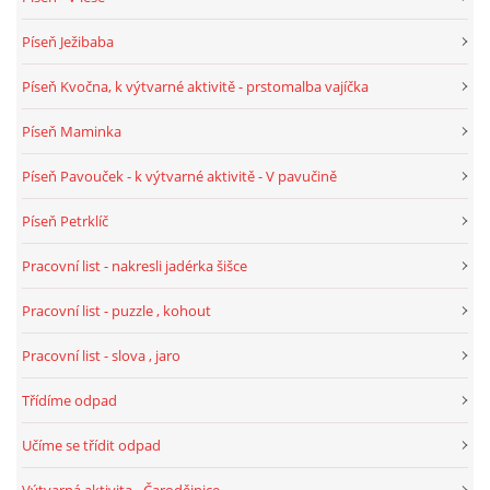
Píseň Ježibaba
HÁDANKY K TÉMATU JARO, LÉTO, PODZIM,ZIMA
Píseň Kvočna, k výtvarné aktivitě - prstomalba vajíčka
PÍSNĚ K TÉMATU JARO
Píseň Maminka
Píseň Pavouček - k výtvarné aktivitě - V pavučině
BÁSNĚ K TÉMATU JARO
Píseň Petrklíč
POHYBOVÉ AKTIVITY NA TÉMA JARO
Pracovní list - nakresli jadérka šišce
Pracovní list - puzzle , kohout
PÍSNĚ K TÉMATU LÉTO
Pracovní list - slova , jaro
BÁSNĚ K TÉMATU LÉTO
Třídíme odpad
Učíme se třídit odpad
POHYBOVÉ AKTIVITY NA TÉMA LÉTO
Výtvarná aktivita - Čarodějnice