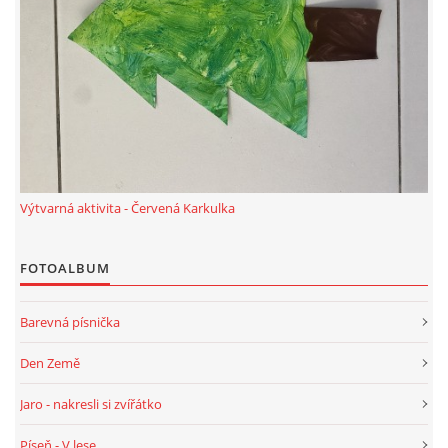
VZDĚLÁVACÍ BLOK DUBEN
VÝTVARNÉ TECHNIKY
VÝTVARNÉ POMŮCKY
VÝTVARNÉ AKTIVITY - JARO
Výtvarná aktivita - Červená Karkulka
VÝTVARNÉ AKTIVITY - LÉTO
FOTOALBUM
Barevná písnička
VÝTVARNÉ AKTIVITY - PODZIM
Den Země
VÝTVARNÉ AKTIVITY - ZIMA
Jaro - nakresli si zvířátko
Píseň - V lese
CHARAKTERISTIKA ROČNÍCH OBDOBÍ