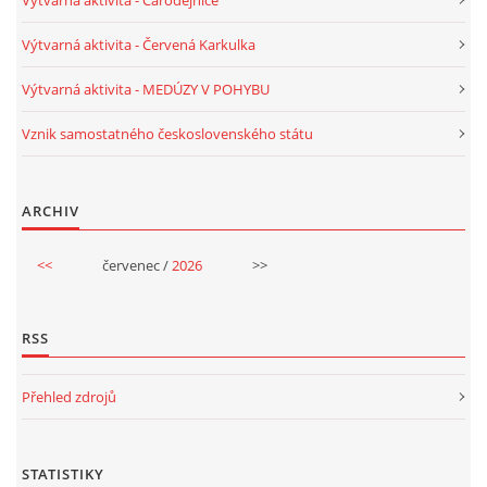
PÍSNĚ K TÉMATU PODZIM
Výtvarná aktivita - Červená Karkulka
Výtvarná aktivita - MEDÚZY V POHYBU
BÁSNĚ K TÉMATU PODZIM
Vznik samostatného československého státu
POHYBOVÉ AKTIVITY NA TÉMA PODZIM
ARCHIV
PÍSNĚ K TÉMATU ZIMA
<<
červenec /
2026
>>
BÁSNĚ K TÉMATU ZIMA
RSS
POHYBOVÉ AKTIVITY NA TÉMA ZIMA
Přehled zdrojů
VZDĚLÁVACÍ PLÁN OD ZÁŘÍ DO ČERVNA
STATISTIKY