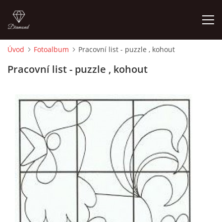
Úvod
Fotoalbum
Pracovní list - puzzle , kohout
ÚVOD
Pracovní list - puzzle , kohout
O MĚ
FOTOALBUM
DĚJINY VÝTVARNÉHO UMĚNÍ
NOVINKY ZE ŠKOLSTVÍ 2025
ROČNÍ PLÁN - INSPIRACE /DLE NOVÉHO RVP PV 2025