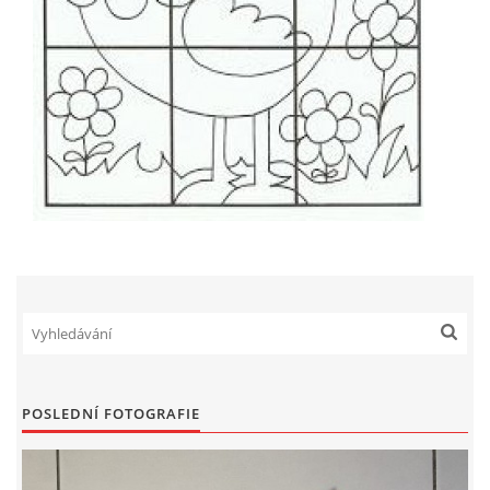
VZDĚLÁVACÍ BLOK ZÁŘÍ
VZDĚLÁVACÍ BLOK ŘÍJEN
VZDĚLÁVACÍ BLOK LISTOPAD
VZDĚLÁVACÍ BLOK PROSINEC
VZDĚLÁVACÍ BLOK LEDEN
VZDĚLÁVACÍ BLOK ÚNOR
POSLEDNÍ FOTOGRAFIE
VZDĚLÁVACÍ BLOK BŘEZEN