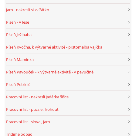
Jaro - nakresli si zvířátko
HÁDANKY K TÉMATU JARO, LÉTO, PODZIM,ZIMA
Píseň - V lese
Píseň Ježibaba
PÍSNĚ K TÉMATU JARO
Píseň Kvočna, k výtvarné aktivitě - prstomalba vajíčka
BÁSNĚ K TÉMATU JARO
Píseň Maminka
Píseň Pavouček - k výtvarné aktivitě - V pavučině
POHYBOVÉ AKTIVITY NA TÉMA JARO
Píseň Petrklíč
PÍSNĚ K TÉMATU LÉTO
Pracovní list - nakresli jadérka šišce
Pracovní list - puzzle , kohout
BÁSNĚ K TÉMATU LÉTO
Pracovní list - slova , jaro
POHYBOVÉ AKTIVITY NA TÉMA LÉTO
Třídíme odpad