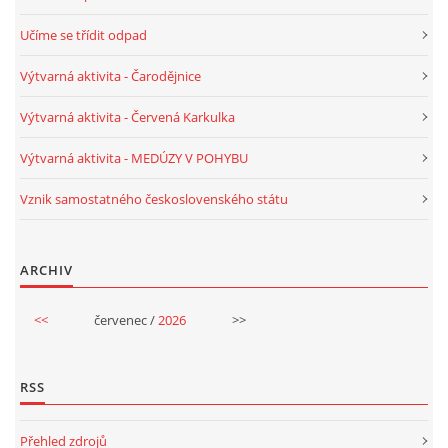
Učíme se třídit odpad
PÍSNĚ K TÉMATU PODZIM
Výtvarná aktivita - Čarodějnice
BÁSNĚ K TÉMATU PODZIM
Výtvarná aktivita - Červená Karkulka
Výtvarná aktivita - MEDÚZY V POHYBU
POHYBOVÉ AKTIVITY NA TÉMA PODZIM
Vznik samostatného československého státu
PÍSNĚ K TÉMATU ZIMA
ARCHIV
BÁSNĚ K TÉMATU ZIMA
<<
červenec /
2026
>>
POHYBOVÉ AKTIVITY NA TÉMA ZIMA
RSS
VZDĚLÁVACÍ PLÁN OD ZÁŘÍ DO ČERVNA
Přehled zdrojů